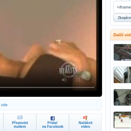
Další vi
zde
Přeposlat
Pridať
Nahlásit
mailem
na Facebook
video