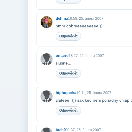
delfina
19:58, 25. února 2007
hmm dobreeeeeeeeee:))
Odpovědět
ontario
18:27, 25. února 2007
slusne...
Odpovědět
hiphoperka
10:11, 25. února 2007
zlateee :))) sak ked neni poriadny chlap 
Odpovědět
tuch0
01:37, 25. února 2007