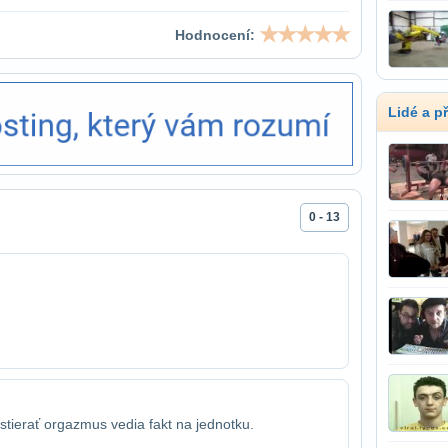
Hodnocení:
Lidé a p
0 - 13
dstierať orgazmus vedia fakt na jednotku.