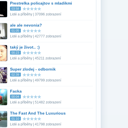
Prestrelka policajtov s mladikmi
03:58
Lidé a příběhy | 37096 zobrazení
ale ale nevonia?
01:05
Lidé a příběhy | 42777 zobrazení
taký je život.. :)
00:23
Lidé a příběhy | 45211 zobrazení
Super zlodej - odbornik
02:39
Lidé a příběhy | 49799 zobrazení
Facka
00:04
Lidé a příběhy | 51482 zobrazení
The Fast And The Luxurious
01:10
Lidé a příběhy | 41798 zobrazení