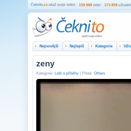
Čeknito
.cz
ukaž svoje video
159 988
videí
173 859
uživate
Nejnovější
Nejlepší
Kategorie
Uživ
zeny
Kategorie:
Lidé a příběhy
| Přidal:
Otherx