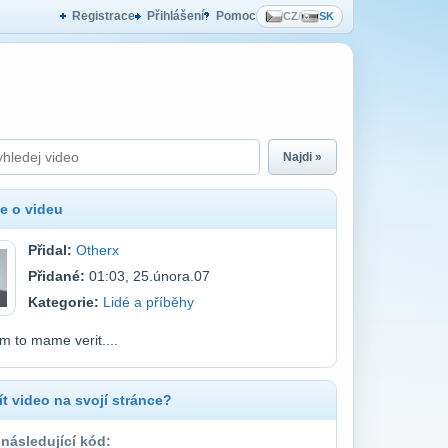
Registrace
Přihlášení
Pomoc
CZ
/
SK
Najdi »
e o videu
Přidal:
Otherx
Přidané:
01:03, 25.února.07
Kategorie:
Lidé a příběhy
m to mame verit....
t video na svojí stránce?
 následující kód: