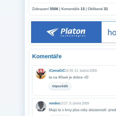
Zobrazení
5506
| Komentáře
13
| Oblíbené
31
Komentáře
iCemaGiC
16:39, 21. dubna 2009
ta na 40sek je dobra =D
Odpovědět
rendes
13:27, 5. února 2009
Majú to v krvy plus roky skúseností- pre