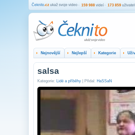
Čeknito
.cz
ukaž svoje video
159 988
videí
173 859
uživate
Nejnovější
Nejlepší
Kategorie
Uživ
salsa
Kategorie:
Lidé a příběhy
| Přidal:
HaSSaN