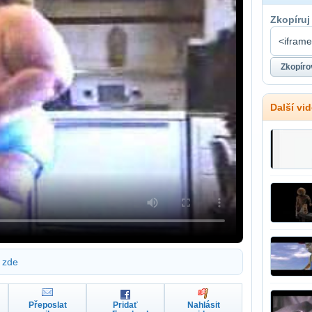
Zkopíruj
Další vi
zde
Přeposlat
Pridať
Nahlásit