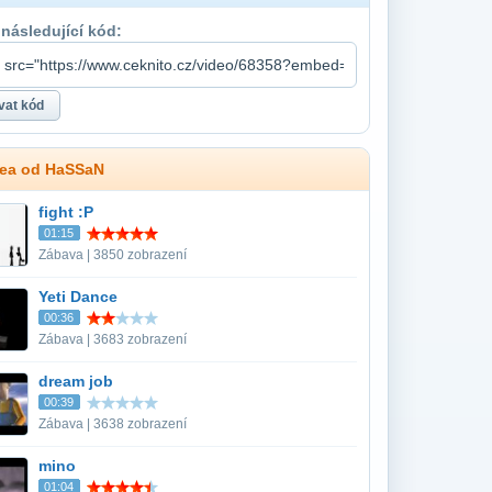
 následující kód:
dea od HaSSaN
fight :P
01:15
Zábava | 3850 zobrazení
Yeti Dance
00:36
Zábava | 3683 zobrazení
dream job
00:39
Zábava | 3638 zobrazení
mino
01:04