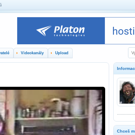
lů
atelé
Videokanály
Upload
Informac
...............
Chceš mí