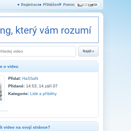
Registrace
Přihlášení
Pomoc
CZ
/
SK
Najdi »
e o videu
Přidal:
HaSSaN
Přidané:
14:53, 14.září.07
Kategorie:
Lidé a příběhy
.......
t video na svojí stránce?