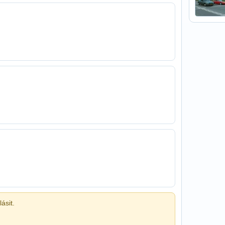
ásit.