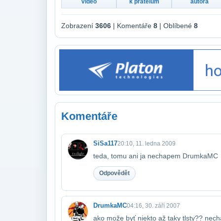
video
k přátelům
autora
Zobrazení
3606
| Komentáře
8
| Oblíbené
8
Komentáře
SiSa117
20:10, 11. ledna 2009
teda, tomu ani ja nechapem DrumkaMC
Odpovědět
DrumkaMC
04:16, 30. září 2007
ako može byť niekto až taky tlsty?? nec