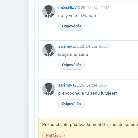
miSsHkA
23:29, 15. září 2007
no ty vole..:Dhahah ..
Odpovědět
sarinnka
21:52, 14. září 2007
lutujem tu zenu
Odpovědět
sarinnka
21:25, 14. září 2007
preboooha ja tu zenu lutujeem
Odpovědět
Pokud chcete přidávat komentáře, musíte se přihl
Přihlásit