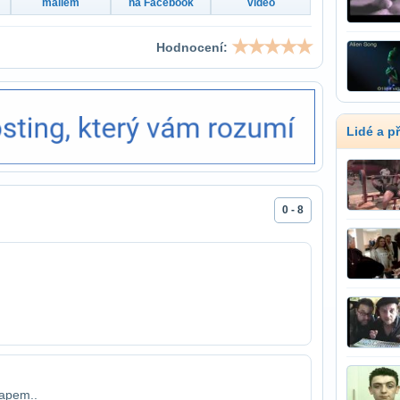
mailem
na Facebook
video
Hodnocení:
Lidé a p
0 - 8
hapem..