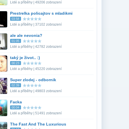
Lidé a příběhy | 49206 zobrazení
Prestrelka policajtov s mladikmi
03:58
Lidé a příběhy | 37102 zobrazení
ale ale nevonia?
01:05
Lidé a příběhy | 42782 zobrazení
taký je život.. :)
00:23
Lidé a příběhy | 45220 zobrazení
Super zlodej - odbornik
02:39
Lidé a příběhy | 49803 zobrazení
Facka
00:04
Lidé a příběhy | 51491 zobrazení
The Fast And The Luxurious