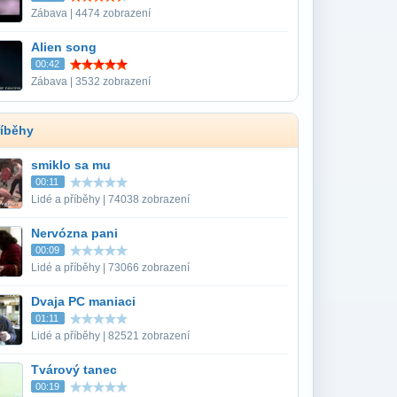
Zábava | 4474 zobrazení
Alien song
00:42
Zábava | 3532 zobrazení
říběhy
smiklo sa mu
00:11
Lidé a příběhy | 74038 zobrazení
Nervózna pani
00:09
Lidé a příběhy | 73066 zobrazení
Dvaja PC maniaci
01:11
Lidé a příběhy | 82521 zobrazení
Tvárový tanec
00:19