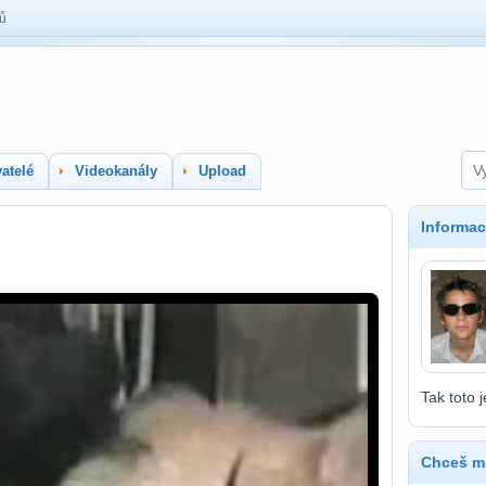
lů
atelé
Videokanály
Upload
Informac
Tak toto je
Chceš mí