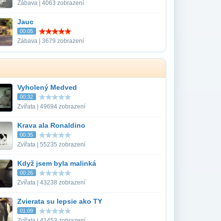
Zábava | 4063 zobrazení
Jauc
00:05
Zábava | 3679 zobrazení
Vyholený Medved
00:32
Zvířata | 49694 zobrazení
Krava ala Ronaldino
00:35
Zvířata | 55235 zobrazení
Když jsem byla malinká
00:26
Zvířata | 43238 zobrazení
Zvierata su lepsie ako TY
01:09
Zvířata | 41453 zobrazení