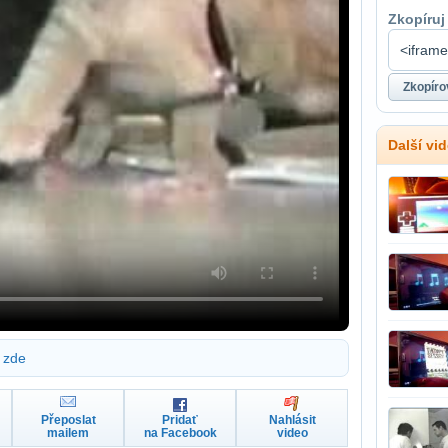
Zkopíruj
Další vi
zde
Přeposlat
Pridať
Nahlásit
mailem
na Facebook
video