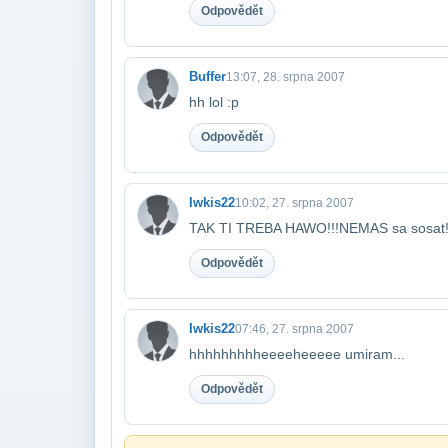
Odpovědět
Buffer
13:07, 28. srpna 2007
hh lol :p
Odpovědět
Iwkis22
10:02, 27. srpna 2007
TAK TI TREBA HAWO!!!NEMAS sa sosat!
Odpovědět
Iwkis22
07:46, 27. srpna 2007
hhhhhhhhheeeeheeeee umiram...
Odpovědět