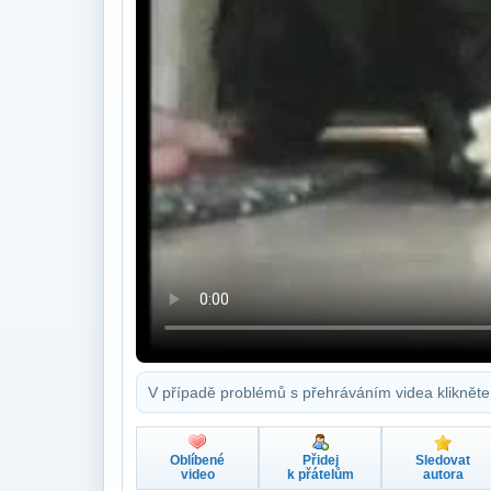
V případě problémů s přehráváním videa klikněte
Oblíbené
Přidej
Sledovat
video
k přátelům
autora