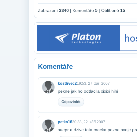
Zobrazení
3340
| Komentáře
5
| Oblíbené
15
Komentáře
kostlivec2
19:53, 27. září 2007
pekne jak ho odtlacila xixixi hihi
Odpovědět
petka16
20:38, 22. září 2007
suepr a dzive tota macka pozna svoje p