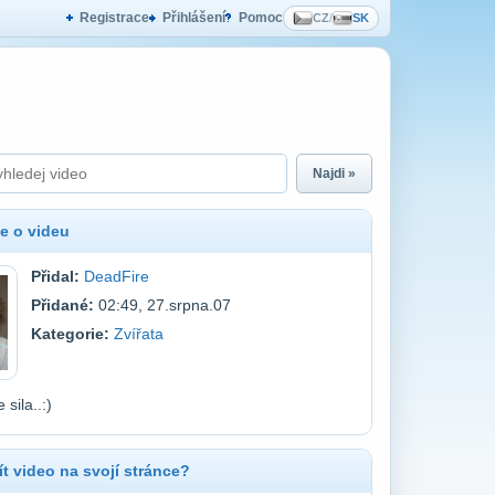
Registrace
Přihlášení
Pomoc
CZ
/
SK
Najdi »
e o videu
Přidal:
DeadFire
Přidané:
02:49, 27.srpna.07
Kategorie:
Zvířata
 sila..:)
t video na svojí stránce?