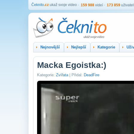
Čeknito
.cz
ukaž svoje video
159 988
videí
173 859
uživate
Nejnovější
Nejlepší
Kategorie
Uživ
Macka Egoistka:)
Kategorie:
Zvířata
| Přidal:
DeadFire