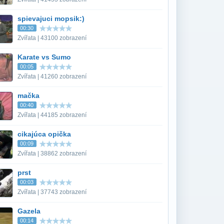
spievajuci mopsik:)
00:30
Zvířata | 43100 zobrazení
Karate vs Sumo
00:05
Zvířata | 41260 zobrazení
mačka
00:40
Zvířata | 44185 zobrazení
cikajúca opička
00:09
Zvířata | 38862 zobrazení
prst
00:03
Zvířata | 37743 zobrazení
Gazela
00:14