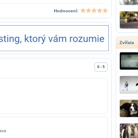
Hodnocení:
Zvířata
0 - 5
rava