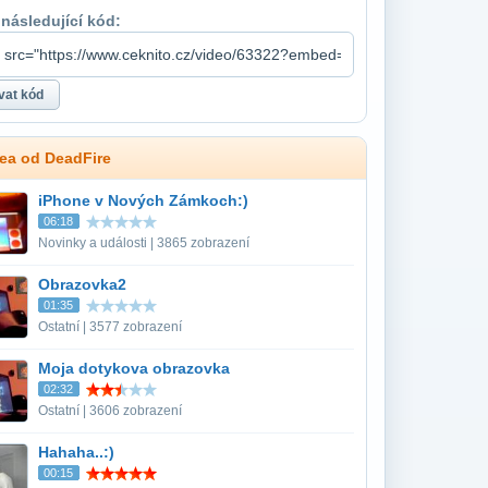
 následující kód:
dea od DeadFire
iPhone v Nových Zámkoch:)
06:18
Novinky a události | 3865 zobrazení
Obrazovka2
01:35
Ostatní | 3577 zobrazení
Moja dotykova obrazovka
02:32
Ostatní | 3606 zobrazení
Hahaha..:)
00:15