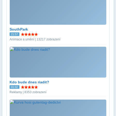
SouthPark
21:57
Animace a umění | 13217 zobrazení
Kdo bude dnes riadit?
01:02
Reklamy | 8353 zobrazení