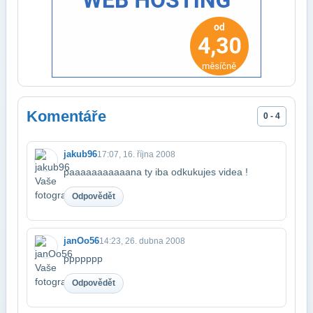
Komentáře
0 - 4
jakub96
17:07, 16. října 2008
paaaaaaaaaaana ty iba odkukujes videa !
Odpovědět
janOo56
14:23, 26. dubna 2008
ppppppp
Odpovědět