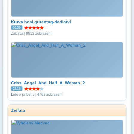
Kurva hosi gutentag-dedictvi
00:39
Zábava | 9912 zobrazení
Criss_Angel_And_Half_A_Woman_2
02:16
Lidé a příběhy | 4762 zobrazení
Zvířata