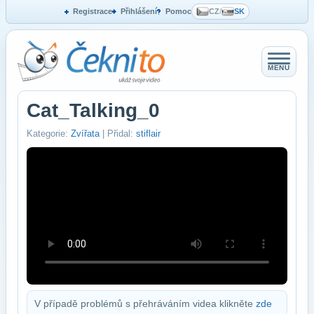
Registrace
Přihlášení
Pomoc
CZ
/
SK
MENU
Cat_Talking_0
Kategorie:
Zvířata
| Přidal:
stiflair
V případě problémů s přehráváním videa klikněte
zde