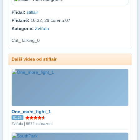
Přidal:
stiflair
Přidané:
10:32, 29.června.07
Kategorie:
Zvířata
Cat_Talking_0
Další videa od stiflair
One_more_fight_1
01:26
Zvířata | 6672 zobrazení