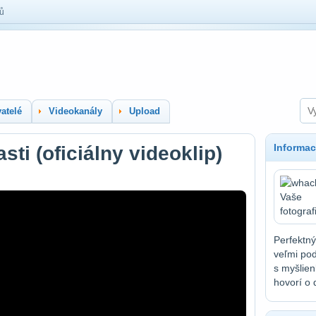
lů
atelé
Videokanály
Upload
Informac
sti (oficiálny videoklip)
Perfektný
veľmi pod
s myšlien
hovorí o 