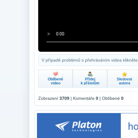
V případě problémů s přehráváním videa klikněte
Oblíbené
Přidej
Sledovat
video
k přátelům
autora
Zobrazení
3709
| Komentáře
0
| Oblíbené
0