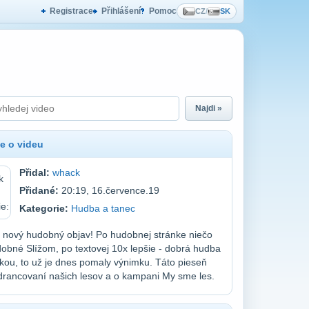
Registrace
Přihlášení
Pomoc
CZ
/
SK
Najdi »
e o videu
Přidal:
whack
Přidané:
20:19, 16.července.19
Kategorie:
Hudba a tanec
 nový hudobný objav! Po hudobnej stránke niečo
obné Slížom, po textovej 10x lepšie - dobrá hudba
kou, to už je dnes pomaly výnimku. Táto pieseň
drancovaní našich lesov a o kampani My sme les.