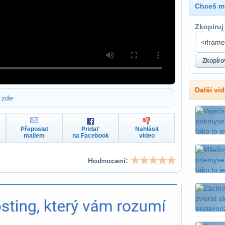
Chceš mí
Zkopíruj
Další vi
zde
Přeposlat
Pridať
Nahlásit
mailem
na Facebook
video
Hodnocení: