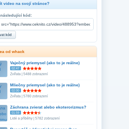
t video na svojí stránce?
 následující kód:
dea od whack
Vaječný priemysel (ako to je reálne)
02:47
Zvířata | 5488 zobrazení
Mliečny priemysel (ako to je reálne)
02:00
Zvířata | 5780 zobrazení
Záchrana zvierat alebo ekoterorizmus?
01:59
Lidé a příběhy | 5782 zobrazení