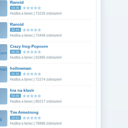
Rancid
03:35
Hudba a tanec | 73226 zobrazení
Rancid
02:44
Hudba a tanec | 73448 zobrazení
Crazy frog-Popcorn
00:28
Hudba a tanec | 81866 zobrazení
hollowman
01:15
Hudba a tanec | 72274 zobrazení
hra na klavir
00:36
Hudba a tanec | 80217 zobrazení
Tim Armstrong
03:53
Hudba a tanec | 78886 zobrazení