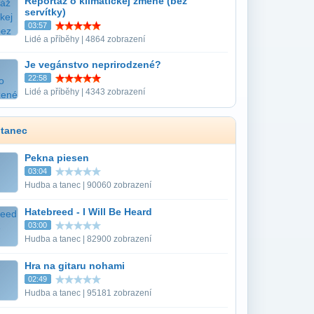
Reportáž o klimatickej zmene (bez
servítky)
03:57
Lidé a příběhy | 4864 zobrazení
Je vegánstvo neprirodzené?
22:58
Lidé a příběhy | 4343 zobrazení
 tanec
Pekna piesen
03:04
Hudba a tanec | 90060 zobrazení
Hatebreed - I Will Be Heard
03:00
Hudba a tanec | 82900 zobrazení
Hra na gitaru nohami
02:49
Hudba a tanec | 95181 zobrazení