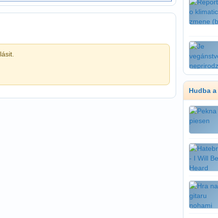
ásit.
Hudba a