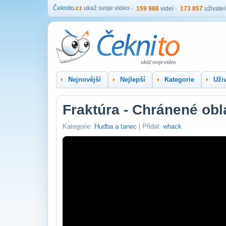
Čeknito
.cz
ukaž svoje video
159 988
videí
173 857
uživate
Nejnovější
Nejlepší
Kategorie
Uživ
Fraktúra - Chránené obla
Kategorie:
Hudba a tanec
| Přidal:
whack