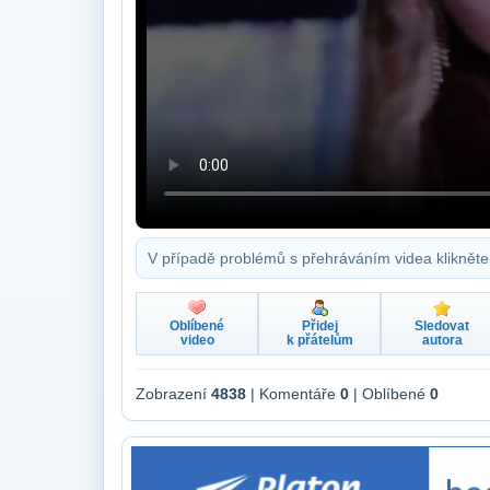
V případě problémů s přehráváním videa klikněte
Oblíbené
Přidej
Sledovat
video
k přátelům
autora
Zobrazení
4838
| Komentáře
0
| Oblíbené
0