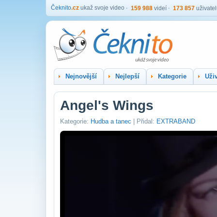
Čeknito
.cz
ukaž svoje video
159 988
videí
173 857
uživate
Nejnovější
Nejlepší
Kategorie
Uživ
Angel's Wings
Kategorie:
Hudba a tanec
| Přidal:
EXTRABAND