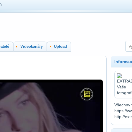
lů
atelé
Videokanály
Upload
Informac
Všechny 
https://w
http://ex