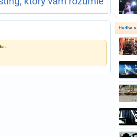
Hudba a
ásit.