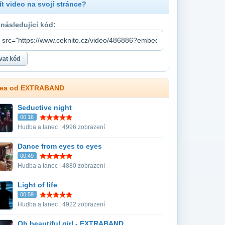
t video na svojí stránce?
 následující kód:
idea od EXTRABAND
Seductive night
00:16
Hudba a tanec | 4996 zobrazení
Dance from eyes to eyes
00:49
Hudba a tanec | 4880 zobrazení
Light of life
00:59
Hudba a tanec | 4922 zobrazení
Oh beautiful girl - EXTRABAND