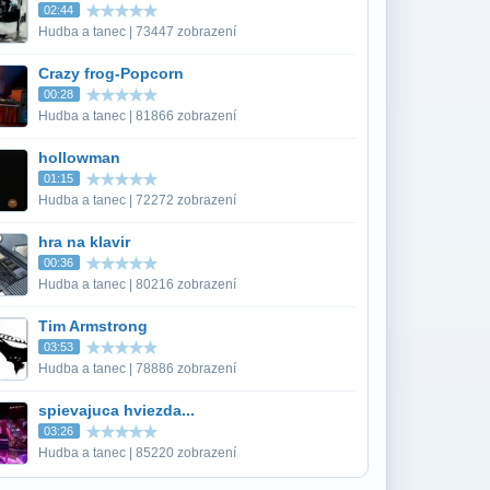
02:44
Hudba a tanec | 73447 zobrazení
Crazy frog-Popcorn
00:28
Hudba a tanec | 81866 zobrazení
hollowman
01:15
Hudba a tanec | 72272 zobrazení
hra na klavir
00:36
Hudba a tanec | 80216 zobrazení
Tim Armstrong
03:53
Hudba a tanec | 78886 zobrazení
spievajuca hviezda...
03:26
Hudba a tanec | 85220 zobrazení