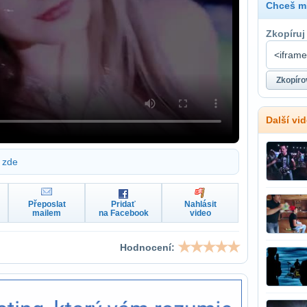
Chceš mí
Zkopíruj
Další v
zde
Přeposlat
Pridať
Nahlásit
mailem
na Facebook
video
Hodnocení: