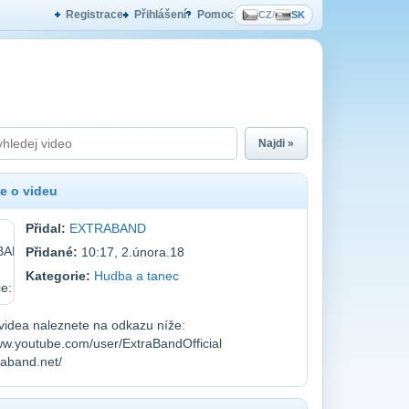
Registrace
Přihlášení
Pomoc
CZ
/
SK
Najdi »
e o videu
Přidal:
EXTRABAND
Přidané:
10:17, 2.února.18
Kategorie:
Hudba a tanec
videa naleznete na odkazu níže:
ww.youtube.com/user/ExtraBandOfficial
traband.net/