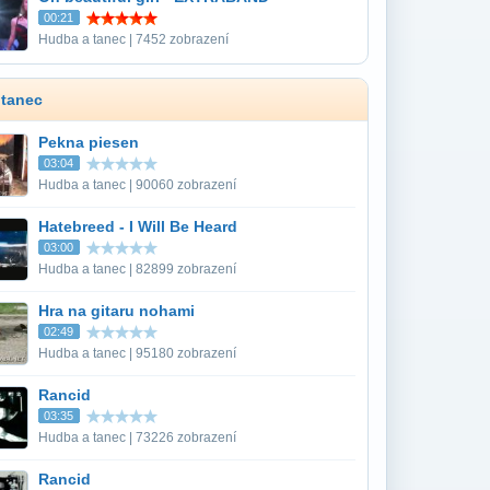
00:21
Hudba a tanec | 7452 zobrazení
 tanec
Pekna piesen
03:04
Hudba a tanec | 90060 zobrazení
Hatebreed - I Will Be Heard
03:00
Hudba a tanec | 82899 zobrazení
Hra na gitaru nohami
02:49
Hudba a tanec | 95180 zobrazení
Rancid
03:35
Hudba a tanec | 73226 zobrazení
Rancid