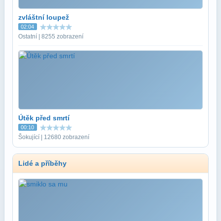
zvláštní loupež
02:04
Ostatní | 8255 zobrazení
Útěk před smrtí
00:10
Šokující | 12680 zobrazení
Lidé a příběhy