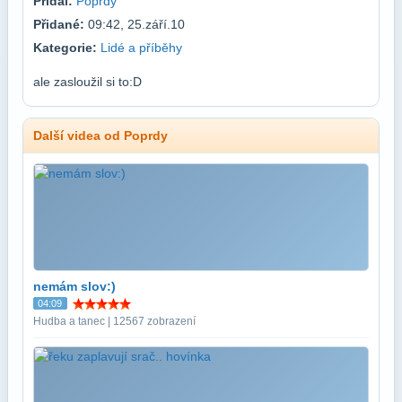
Přidal:
Poprdy
Přidané:
09:42, 25.září.10
Kategorie:
Lidé a příběhy
ale zasloužil si to:D
Další videa od Poprdy
nemám slov:)
04:09
Hudba a tanec | 12567 zobrazení