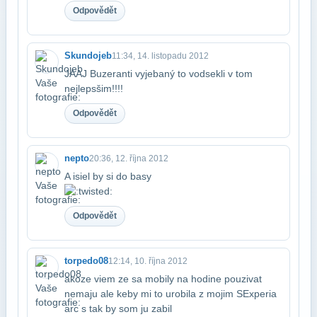
Odpovědět
Skundojeb
11:34, 14. listopadu 2012
JAAJ Buzeranti vyjebaný to vodsekli v tom
nejlepsšim!!!!
Odpovědět
nepto
20:36, 12. října 2012
A isiel by si do basy
Odpovědět
torpedo08
12:14, 10. října 2012
akoze viem ze sa mobily na hodine pouzivat
nemaju ale keby mi to urobila z mojim SE​xperia
arc s tak by som ju zabil