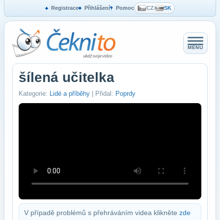
Registrace
Přihlášení
Pomoc
CZ
/
SK
MENU
šílená učitelka
Kategorie:
Lidé a příběhy
| Přidal:
Poprdy
V případě problémů s přehráváním videa klikněte
zde