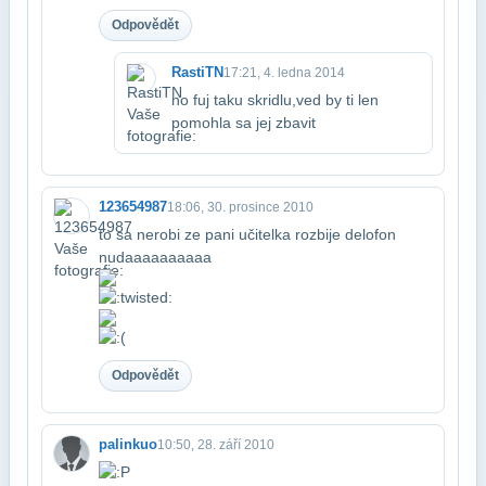
Odpovědět
RastiTN
17:21, 4. ledna 2014
no fuj taku skridlu,ved by ti len
pomohla sa jej zbavit
123654987
18:06, 30. prosince 2010
to sa nerobi ze pani učitelka rozbije delofon
nudaaaaaaaaaa
Odpovědět
palinkuo
10:50, 28. září 2010