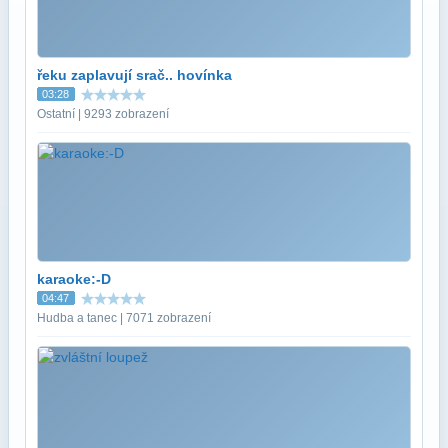
řeku zaplavují srač.. hovínka
03:28
Ostatní | 9293 zobrazení
karaoke:-D
04:47
Hudba a tanec | 7071 zobrazení