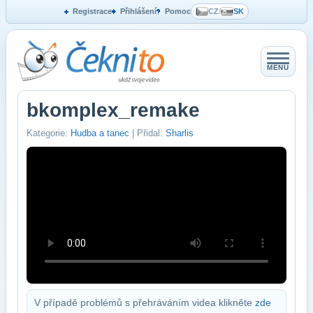
Registrace
Přihlášení
Pomoc
CZ
/
SK
MENU
bkomplex_remake
Kategorie:
Hudba a tanec
| Přidal:
Sharlis
V případě problémů s přehráváním videa klikněte
zde