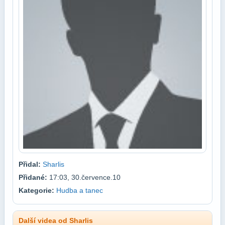
Přidal:
Sharlis
Přidané:
17:03, 30.července.10
Kategorie:
Hudba a tanec
Další videa od Sharlis