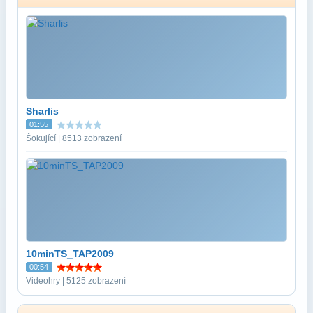
Sharlis
01:55
Šokující | 8513 zobrazení
10minTS_TAP2009
00:54
Videohry | 5125 zobrazení