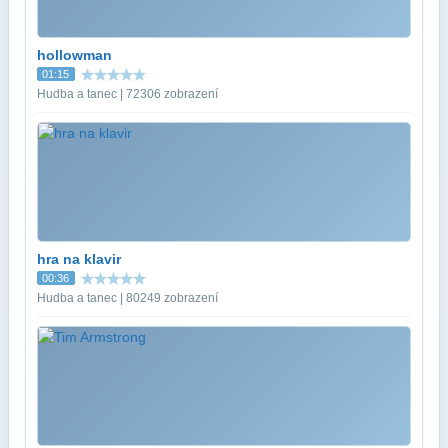
hollowman
01:15
Hudba a tanec | 72306 zobrazení
hra na klavir
00:36
Hudba a tanec | 80249 zobrazení