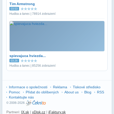
Tim Armstrong
03:53
Hudba a tanec | 78914 zobrazení
spievajuca hviezda...
03:26
Hudba a tanec | 85256 zobrazení
Informace o společnosti
Reklama
Tiskové středisko
Pomoc
Přidat do oblíbených
About us
Blog
RSS
Kontaktujte nás
© 2006-2026
Partneri:
IX.sk
|
xDisk.cz
|
iFaktury.sk