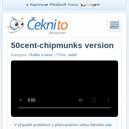
Registrace
Přihlášení
Pomoc
CZ
/
SK
MENU
50cent-chipmunks version
Kategorie:
Hudba a tanec
| Přidal:
wafel
V případě problémů s přehráváním videa klikněte
zde