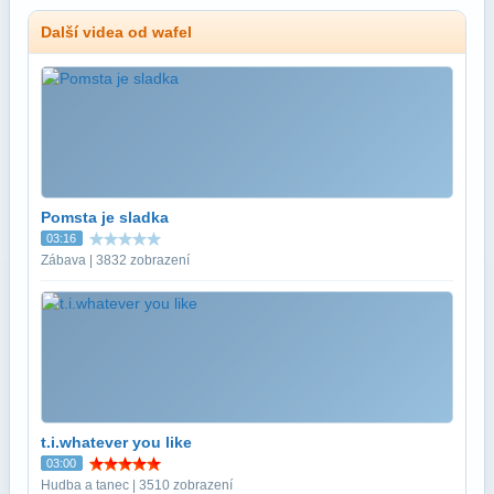
Další videa od wafel
Pomsta je sladka
03:16
Zábava | 3832 zobrazení
t.i.whatever you like
03:00
Hudba a tanec | 3510 zobrazení