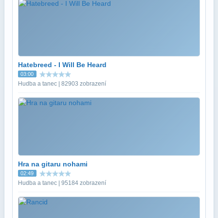
Hatebreed - I Will Be Heard
03:00
Hudba a tanec | 82903 zobrazení
Hra na gitaru nohami
02:49
Hudba a tanec | 95184 zobrazení