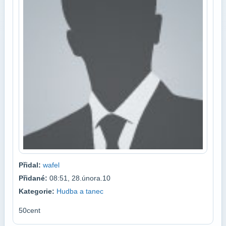
Přidal:
wafel
Přidané:
08:51, 28.února.10
Kategorie:
Hudba a tanec
50cent