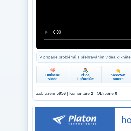
V případě problémů s přehráváním videa klikněte
Oblíbené
Přidej
Sledovat
video
k přátelům
autora
Zobrazení
5956
| Komentáře
2
| Oblíbené
0