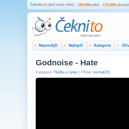
Čeknito
.cz
ukaž svoje video
159 988
videí
173 859
uživate
Nejnovější
Nejlepší
Kategorie
Uživ
Godnoise - Hate
Kategorie:
Hudba a tanec
| Přidal:
michal215