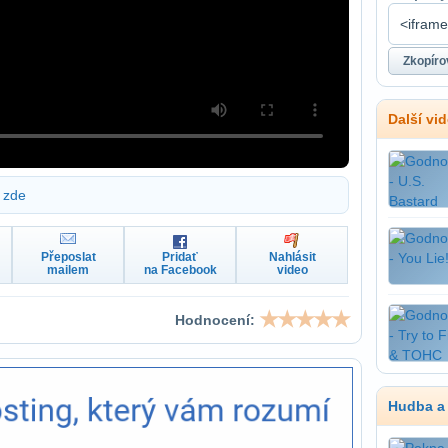
Další vi
zde
Přeposlat
Pridať
Nahlásit
mailem
na Facebook
video
Hodnocení:
Hudba a