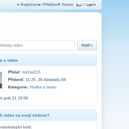
Registrace
Přihlášení
Pomoc
CZ
/
SK
Najdi »
e o videu
Přidal:
michal215
Přidané:
11:25, 26.listopadu.06
Kategorie:
Hudba a tanec
Ox pub 21.10.06
t video na svojí stránce?
 následující kód: