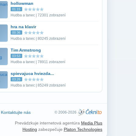
hollowman
01:15
Hudba a tanec | 72301 zobrazení
hra na klavir
00:36
Hudba a tanec | 80245 zobrazení
Tim Armstrong
03:53
Hudba a tanec | 78911 zobrazení
spievajuca hviezda...
03:26
Hudba a tanec | 85249 zobrazení
Kontaktujte nás
© 2006-2026
Prevádzkuje internetová agentúra
Media Plus
Hosting
zabezpečuje
Platon Technologies