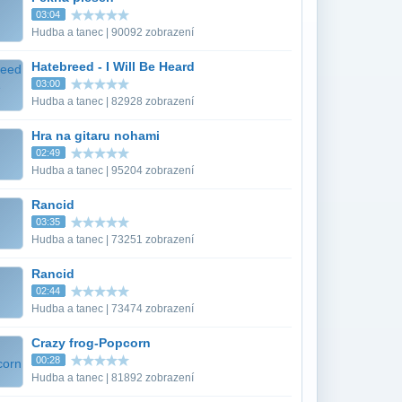
03:04
Hudba a tanec | 90092 zobrazení
Hatebreed - I Will Be Heard
03:00
Hudba a tanec | 82928 zobrazení
Hra na gitaru nohami
02:49
Hudba a tanec | 95204 zobrazení
Rancid
03:35
Hudba a tanec | 73251 zobrazení
Rancid
02:44
Hudba a tanec | 73474 zobrazení
Crazy frog-Popcorn
00:28
Hudba a tanec | 81892 zobrazení