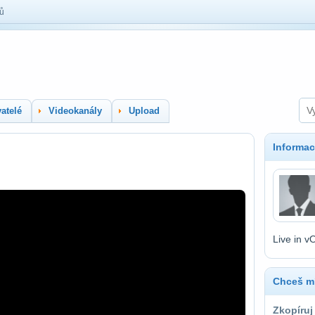
lů
atelé
Videokanály
Upload
Informac
Live in v
Chceš mí
Zkopíruj