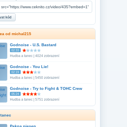
dea od michal215
Godnoise - U.S. Bastard
02:33
Hudba a tanec | 4024 zobrazení
Godnoise - You Lie!
02:19
Hudba a tanec | 5450 zobrazení
Godnoise - Try to Fight & TOHC Crew
05:24
Hudba a tanec | 5751 zobrazení
 tanec
Pekna piesen