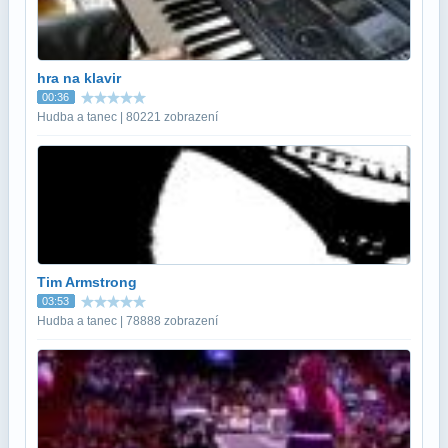
hra na klavir
00:36
Hudba a tanec | 80221 zobrazení
Tim Armstrong
03:53
Hudba a tanec | 78888 zobrazení