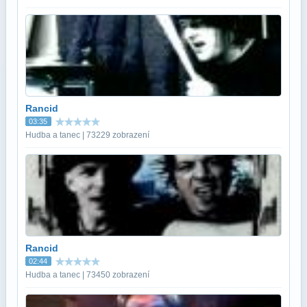
Rancid
03:35
Hudba a tanec | 73229 zobrazení
Rancid
02:44
Hudba a tanec | 73450 zobrazení