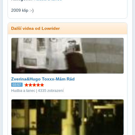
2009 klip :-)
Další videa od Lowrider
Zverina&Hugo Toxxx-Mám Rád
03:57
Hudba a tanec | 4335 zobrazení