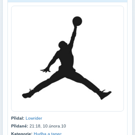
Přidal:
Lowrider
Přidané:
21:18, 10.února.10
Kategorie:
Hudba a tanec