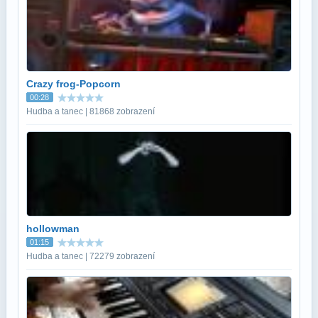
Crazy frog-Popcorn
00:28
Hudba a tanec | 81868 zobrazení
hollowman
01:15
Hudba a tanec | 72279 zobrazení