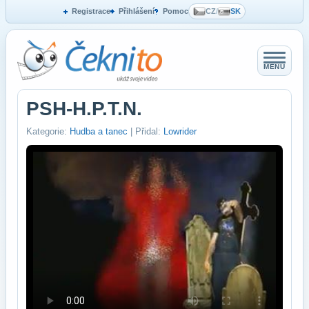
Registrace
Přihlášení
Pomoc
CZ
/
SK
MENU
PSH-H.P.T.N.
Kategorie:
Hudba a tanec
| Přidal:
Lowrider