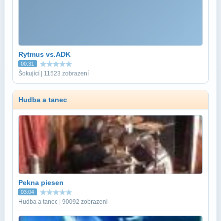
Rytmus vs.ADK
00:31
Šokující | 11523 zobrazení
Hudba a tanec
Pekna piesen
03:04
Hudba a tanec | 90092 zobrazení