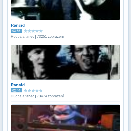
Rancid
03:35
Hudba a tanec | 73251 zobrazení
Rancid
02:44
Hudba a tanec | 73474 zobrazení