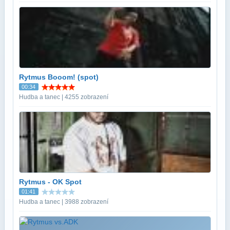
Rytmus Booom! (spot)
00:34
Hudba a tanec | 4255 zobrazení
Rytmus - OK Spot
01:41
Hudba a tanec | 3988 zobrazení