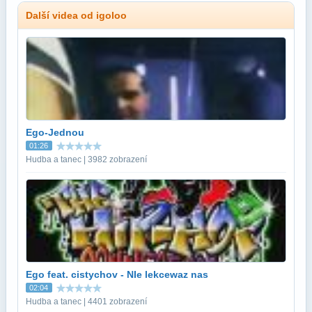
Další videa od igoloo
Ego-Jednou
01:26
Hudba a tanec | 3982 zobrazení
Ego feat. cistychov - NIe lekcewaz nas
02:04
Hudba a tanec | 4401 zobrazení