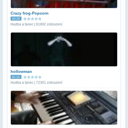
Crazy frog-Popcorn
00:28
Hudba a tanec | 81892 zobrazení
hollowman
01:15
Hudba a tanec | 72301 zobrazení