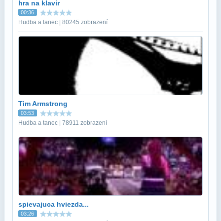
hra na klavir
00:36
Hudba a tanec | 80245 zobrazení
Tim Armstrong
03:53
Hudba a tanec | 78911 zobrazení
spievajuca hviezda...
03:26