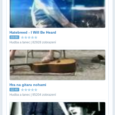
Hatebreed - I Will Be Heard
03:00
Hudba a tanec | 82928 zobrazení
Hra na gitaru nohami
02:49
Hudba a tanec | 95204 zobrazení