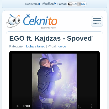
Registrace
Přihlášení
Pomoc
CZ
/
SK
MENU
EGO ft. Kajdzas - Spoveď
Kategorie:
Hudba a tanec
| Přidal:
igoloo