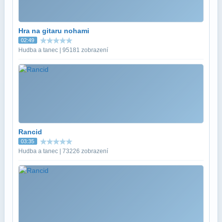
Hra na gitaru nohami
02:49
Hudba a tanec | 95181 zobrazení
Rancid
03:35
Hudba a tanec | 73226 zobrazení