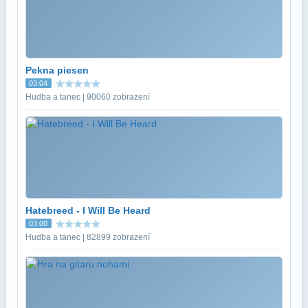
Pekna piesen
03:04
Hudba a tanec | 90060 zobrazení
Hatebreed - I Will Be Heard
03:00
Hudba a tanec | 82899 zobrazení