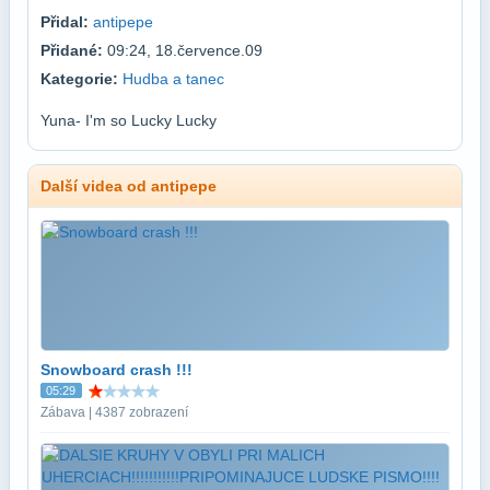
Přidal:
antipepe
Přidané:
09:24, 18.července.09
Kategorie:
Hudba a tanec
Yuna- I'm so Lucky Lucky
Další videa od antipepe
Snowboard crash !!!
05:29
Zábava | 4387 zobrazení