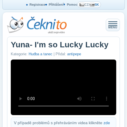
Registrace
Přihlášení
Pomoc
CZ
/
SK
MENU
Yuna- I'm so Lucky Lucky
Kategorie:
Hudba a tanec
| Přidal:
antipepe
V případě problémů s přehráváním videa klikněte
zde