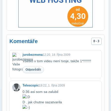
Komentáře
0 - 3
jurobezmena
12:20, 18. října 2009
Všetko v tom videu není tvoje, takže 1*!!!!!!!!
Odpovědět
Telescopic
19:22, 1. října 2009
0:36 asi som sa zalubil
D . jak chutne sa​zatvarila