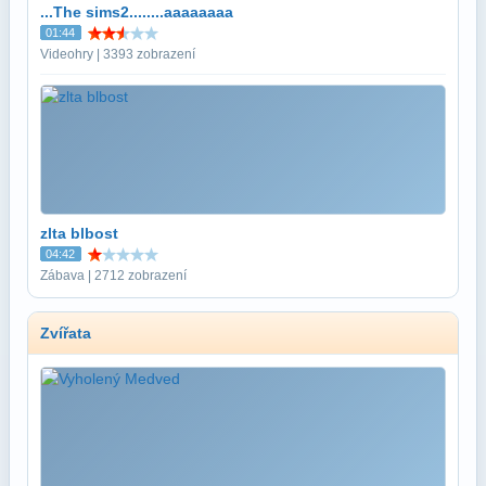
...The sims2........aaaaaaaa
01:44
Videohry | 3393 zobrazení
zlta blbost
04:42
Zábava | 2712 zobrazení
Zvířata