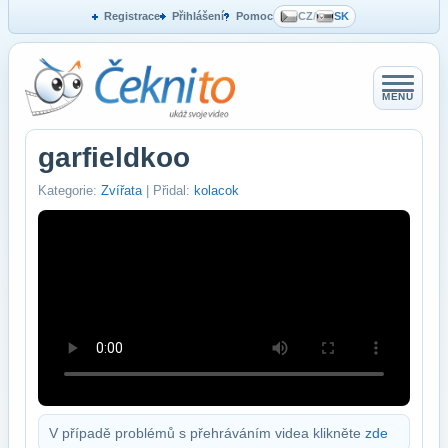
Registrace
Přihlášení
Pomoc
CZ
/
SK
MENU
garfieldkoo
Kategorie:
Zvířata
| Přidal:
kolacok
V případě problémů s přehráváním videa klikněte
zde