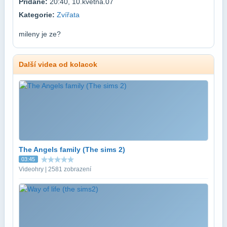
Přidané:
20:40, 10.května.07
Kategorie:
Zvířata
mileny je ze?
Další videa od kolacok
The Angels family (The sims 2)
03:45
Videohry | 2581 zobrazení