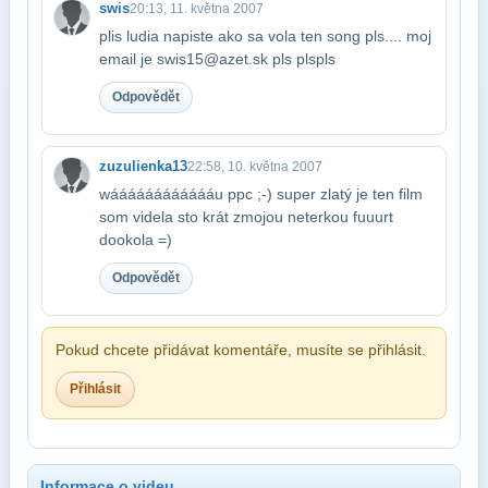
swis
20:13, 11. května 2007
plis ludia napiste ako sa vola ten song pls.... moj
email je swis15@azet.sk pls pls​pls
Odpovědět
zuzulienka13
22:58, 10. května 2007
wááááááááááááu ppc ;-) super zlatý je ten film
som videla sto krát z​mojou neterkou fuuurt
dookola =)
Odpovědět
Pokud chcete přidávat komentáře, musíte se přihlásit.
Přihlásit
Informace o videu