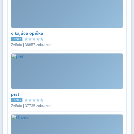
cikajúca opička
00:09
Zvířata | 38857 zobrazení
prst
00:03
Zvířata | 37735 zobrazení