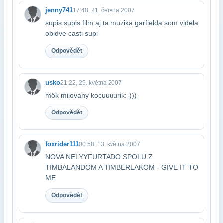
jenny741
17:48, 21. června 2007
supis supis film aj ta muzika garfielda som videla
obidve casti supi
Odpovědět
usko
21:22, 25. května 2007
môk milovany kocuuuurik:-)))
Odpovědět
foxrider111
00:58, 13. května 2007
NOVA NELYYFURTADO SPOLU Z
TIMBALANDOM A TIMBERLAKOM - GIVE IT TO
ME
Odpovědět