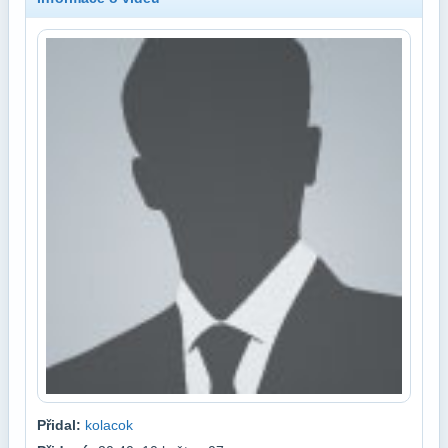
Přidal:
kolacok