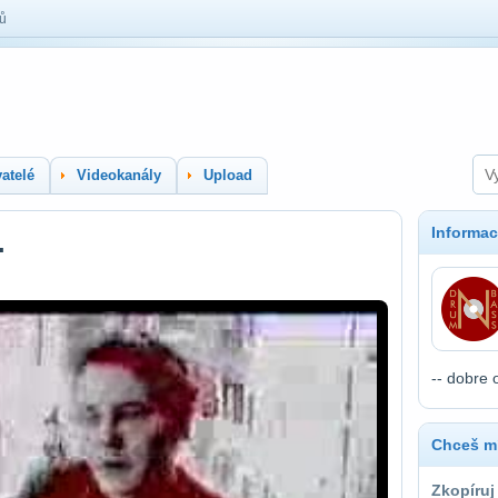
lů
atelé
Videokanály
Upload
Informac
.
-- dobre 
Chceš mí
Zkopíruj