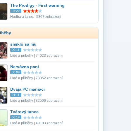
The Prodigy - First warning
04:22
Hudba a tanec | 5367 zobrazení
říběhy
smiklo sa mu
00:11
Lidé a příběhy | 74023 zobrazení
Nervózna pani
00:09
Lidé a příběhy | 73052 zobrazení
Dvaja PC maniaci
01:11
Lidé a příběhy | 82506 zobrazení
Tvárový tanec
00:19
Lidé a příběhy | 49193 zobrazení