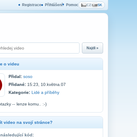
Registrace
Přihlášení
Pomoc
CZ
/
SK
Najdi »
e o videu
Přidal:
soso
Přidané:
15:23, 10.května.07
Kategorie:
Lidé a příběhy
otazky -- lenze komu.. :-)
t video na svojí stránce?
 následující kód: