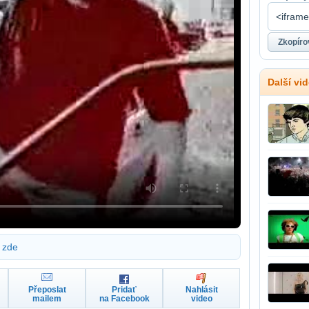
Další vi
zde
Přeposlat
Pridať
Nahlásit
mailem
na Facebook
video