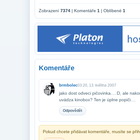
Zobrazení
7374
| Komentáře
1
| Oblíbené
1
Komentáře
brmbolec
03:20, 13. května 2007
jako dost odveci pičovinka....:D, ale nakon
uvádza kinobox? Ten je úplne popiči....
Odpovědět
Pokud chcete přidávat komentáře, musíte se přihl