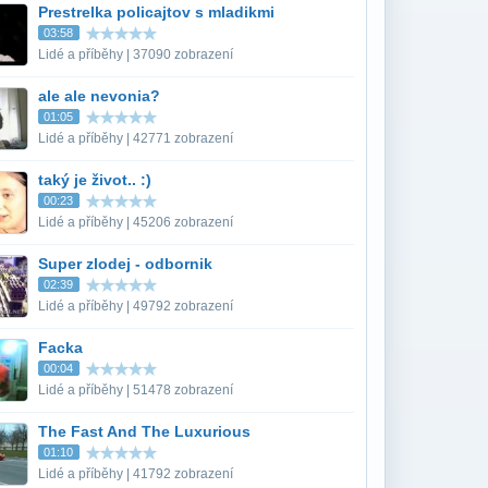
Prestrelka policajtov s mladikmi
03:58
Lidé a příběhy | 37090 zobrazení
ale ale nevonia?
01:05
Lidé a příběhy | 42771 zobrazení
taký je život.. :)
00:23
Lidé a příběhy | 45206 zobrazení
Super zlodej - odbornik
02:39
Lidé a příběhy | 49792 zobrazení
Facka
00:04
Lidé a příběhy | 51478 zobrazení
The Fast And The Luxurious
01:10
Lidé a příběhy | 41792 zobrazení