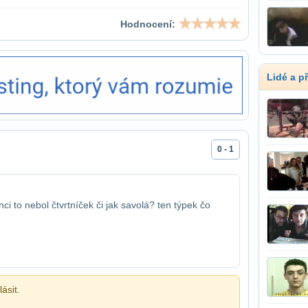
Hodnocení:
Lidé a p
0 - 1
ci to nebol čtvrtníček či jak sa​volá? ten týpek čo
ásit.