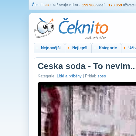
Čeknito
.cz
ukaž svoje video
159 988
videí
173 859
uživate
Nejnovější
Nejlepší
Kategorie
Uživ
Ceska soda - To nevim..
Kategorie:
Lidé a příběhy
| Přidal:
soso