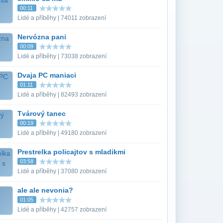
00:11
Lidé a příběhy | 74011 zobrazení
Nervózna pani
00:09
Lidé a příběhy | 73038 zobrazení
Dvaja PC maniaci
01:11
Lidé a příběhy | 82493 zobrazení
Tvárový tanec
00:19
Lidé a příběhy | 49180 zobrazení
Prestrelka policajtov s mladikmi
03:58
Lidé a příběhy | 37080 zobrazení
ale ale nevonia?
01:05
Lidé a příběhy | 42757 zobrazení