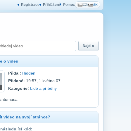
Registrace
Přihlášení
Pomoc
CZ
/
SK
Najdi »
e o videu
Přidal:
Hidden
Přidané:
19:57, 1.května.07
Kategorie:
Lidé a příběhy
Fantomasa
t video na svojí stránce?
 následující kód: