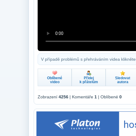
V případě problémů s přehráváním videa klikněte
Oblíbené
Přidej
Sledovat
video
k přátelům
autora
Zobrazení
4256
| Komentáře
1
| Oblíbené
0