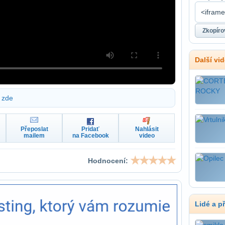
Další vi
zde
Přeposlat
Pridať
Nahlásit
mailem
na Facebook
video
Hodnocení:
Lidé a p