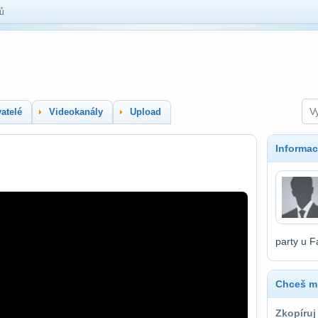
lů
atelé
Videokanály
Upload
Informac
party u 
Chceš mí
Zkopíruj