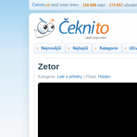
Čeknito
.cz
ukaž svoje video
159 988
videí
173 857
uživate
Nejnovější
Nejlepší
Kategorie
Uživ
Zetor
Kategorie:
Lidé a příběhy
| Přidal:
Hidden