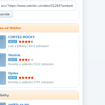
dea od Hidden
CORTEZ-ROCKY
00:12
Lidé a příběhy | 4072 zobrazení
Vrtulnik
00:37
Novinky a události | 5212 zobrazení
Opilec
00:35
Novinky a události | 5755 zobrazení
říběhy
smiklo sa mu