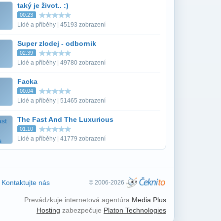
taký je život.. :)
00:23
Lidé a příběhy | 45193 zobrazení
Super zlodej - odbornik
02:39
Lidé a příběhy | 49780 zobrazení
Facka
00:04
Lidé a příběhy | 51465 zobrazení
The Fast And The Luxurious
01:10
Lidé a příběhy | 41779 zobrazení
Kontaktujte nás
© 2006-2026
Prevádzkuje internetová agentúra
Media Plus
Hosting
zabezpečuje
Platon Technologies