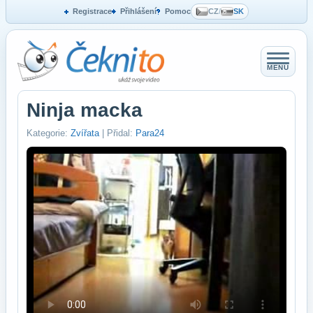
Registrace
Přihlášení
Pomoc
CZ
/
SK
MENU
Ninja macka
Kategorie:
Zvířata
| Přidal:
Para24