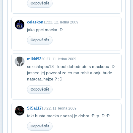
Odpovědět
celaskon
11:22, 12. ledna 2009
jaka ppci macka :D
Odpovědět
mikki92
20:27, 11. ledna 2009
sexichlapec13 : loool dohodnute s mackouu :D
jasnee jej povedal ze co ma robit a on​ju bude
natacat..hejze ? :D
Odpovědět
SiSa117
18:22, 11. ledna 2009
fakt husta macka naozaj je dobra :P :p :D :P
Odpovědět