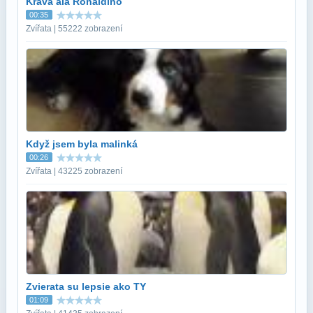
Krava ala Ronaldino
00:35
Zvířata | 55222 zobrazení
Když jsem byla malinká
00:26
Zvířata | 43225 zobrazení
Zvierata su lepsie ako TY
01:09