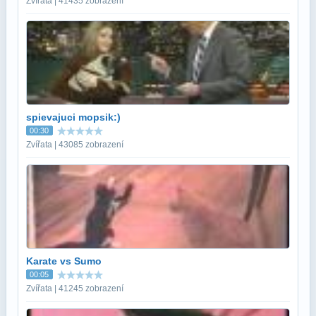
Zvířata | 41435 zobrazení
spievajuci mopsik:)
00:30
Zvířata | 43085 zobrazení
Karate vs Sumo
00:05
Zvířata | 41245 zobrazení