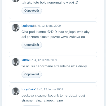
tak ako toto bolo nenormalne v pixi :D
Odpovědět
izabava
18:40, 12. ledna 2009
Cica pod kumne :D:D:D inac najlepsi web aky
asi poznam skuste pozret www.izabava.eu
Odpovědět
kikro
16:54, 12. ledna 2009
tie oci su nenormane strasidelne uz z dialky...
Odpovědět
lucyKoka
13:46, 12. ledna 2009
peckova cica,moj kocurik to nerobi...jhuuuj
strasne haluzna jeee...fajne