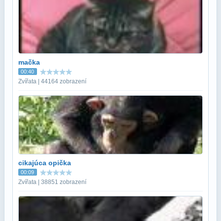
mačka
00:40
Zvířata | 44164 zobrazení
cikajúca opička
00:09
Zvířata | 38851 zobrazení