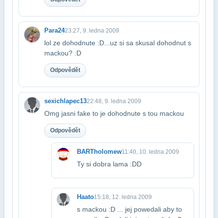
Para24
23:27, 9. ledna 2009
lol ze dohodnute :D...uz si sa skusal dohodnut s
mackou? :D
Odpovědět
sexichlapec13
22:48, 9. ledna 2009
Omg jasni fake to je dohodnute s tou mackou
Odpovědět
BARTholomew
11:40, 10. ledna 2009
Ty si dobra lama :DD
Haato
15:18, 12. ledna 2009
s mackou :D ... jej powedali aby to