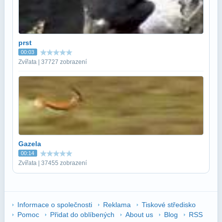
prst
00:03
Zvířata | 37727 zobrazení
Gazela
00:14
Zvířata | 37455 zobrazení
Informace o společnosti
Reklama
Tiskové středisko
Pomoc
Přidat do oblíbených
About us
Blog
RSS