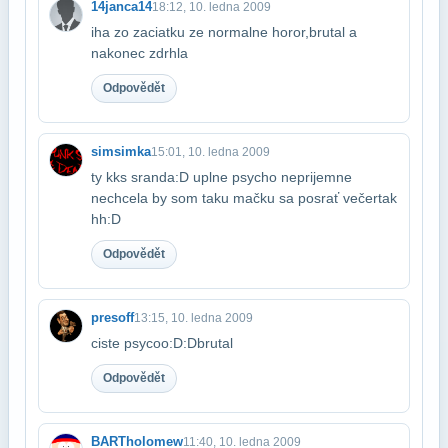
14janca14
18:12, 10. ledna 2009
iha zo zaciatku ze normalne horor,brutal a
nakonec zdrhla
Odpovědět
simsimka
15:01, 10. ledna 2009
ty kks sranda:D uplne psycho neprijemne
nechcela by som taku mačku sa posrať večer​tak
hh:D
Odpovědět
presoff
13:15, 10. ledna 2009
ciste psycoo:D:Dbrutal
Odpovědět
BARTholomew
11:40, 10. ledna 2009