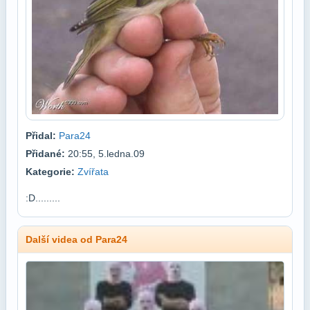
Přidal:
Para24
Přidané:
20:55, 5.ledna.09
Kategorie:
Zvířata
:D.........
Další videa od Para24