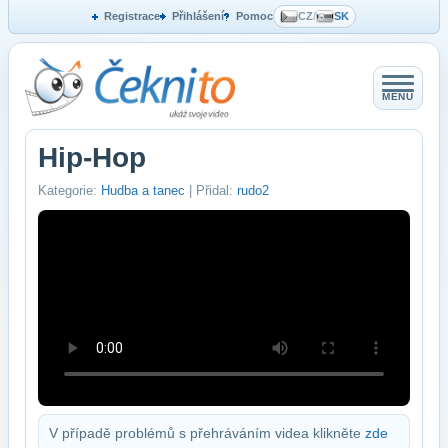
Registrace
Přihlášení
Pomoc
CZ
/
SK
MENU
Hip-Hop
Kategorie:
Hudba a tanec
| Přidal:
rudo2
V případě problémů s přehráváním videa klikněte
zde