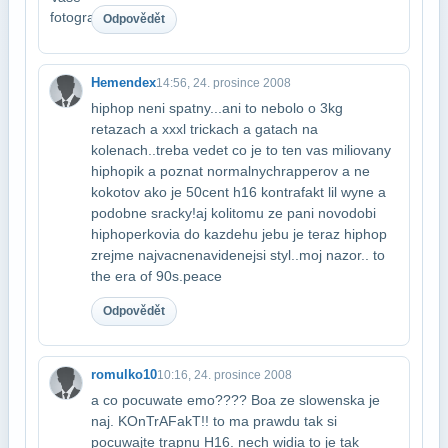
Odpovědět
Hemendex
14:56, 24. prosince 2008
hiphop neni spatny...ani to nebolo o 3kg
retazach a xxxl trickach a gatach na​
kolenach..treba vedet co je to ten vas miliovany
hiphopik a poznat normalnych​rapperov a ne
kokotov ako je 50cent h16 kontrafakt lil wyne a
podobne sracky!aj koli​tomu ze pani novodobi
hiphoperkovia do kazdehu jebu je teraz hiphop
zrejme najvac​nenavidenejsi styl..moj nazor.. to
the era of 90s.peace
Odpovědět
romulko10
10:16, 24. prosince 2008
a co pocuwate emo???? Boa ze slowenska je
naj. KOnTrAFakT!! to ma prawdu tak si​
pocuwajte trapnu H16. nech widia to je tak