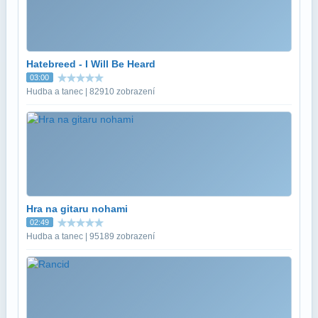
Hatebreed - I Will Be Heard
03:00
Hudba a tanec | 82910 zobrazení
Hra na gitaru nohami
02:49
Hudba a tanec | 95189 zobrazení