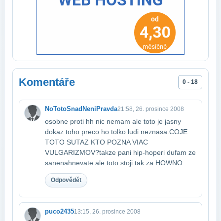
Komentáře
0 - 18
NoTotoSnadNeniPravda
21:58, 26. prosince 2008
osobne proti hh nic nemam ale toto je jasny
dokaz toho preco ho tolko ludi neznasa.CO​JE
TOTO SUTAZ KTO POZNA VIAC
VULGARIZMOV?takze pani hip-hoperi dufam ze
sa​nenahnevate ale toto stoji tak za HOWNO
Odpovědět
puco2435
13:15, 26. prosince 2008