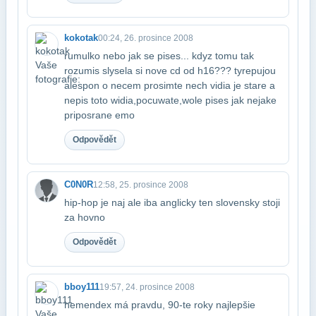
kokotak
00:24, 26. prosince 2008
rumulko nebo jak se pises... kdyz tomu tak
rozumis slysela si nove cd od h16??? ty​repujou
alespon o necem prosimte nech vidia je stare a
nepis toto widia,pocuwate,wole​ pises jak nejake
priposrane emo
Odpovědět
C0N0R
12:58, 25. prosince 2008
hip-hop je naj ale iba anglicky ten slovensky stoji
za hovno
Odpovědět
bboy111
19:57, 24. prosince 2008
hemendex má pravdu, 90-te roky najlepšie