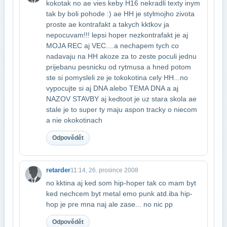
kokotak no ae vies keby H16 nekradli texty inym
tak by boli pohode :) ae HH je styl​mojho zivota
proste ae kontrafakt a takych kktkov ja
nepocuvam!!! lepsi hoper nez​kontrafakt je aj
MOJA REC aj VEC....a nechapem tych co
nadavaju na HH akoze za to ze​ste poculi jednu
prijebanu pesnicku od rytmusa a hned potom
ste si pomysleli ze je to​kokotina cely HH...no
vypocujte si aj DNA alebo TEMA DNA a aj
NAZOV STAVBY aj ked​toot je uz stara skola ae
stale je to super ty maju aspon tracky o niecom
a nie o​kokotinach
Odpovědět
retarder
11:14, 26. prosince 2008
no kktina aj ked som hip-hoper tak co mam byt
ked nechcem byt metal emo punk atd.​iba hip-
hop je pre mna naj ale zase... no nic pp
Odpovědět