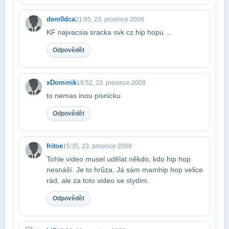
dem0dca
21:05, 23. prosince 2008
KF najvacsia sracka svk cz hip hopu ...
Odpovědět
xDominik
19:52, 23. prosince 2008
to nemas inou pisnicku
Odpovědět
fritoe
15:35, 23. prosince 2008
Tohle video musel udělat někdo, kdo hip hop
nesnáší. Je to hrůza. Já sám mam​hip hop velice
rád, ale za toto video se stydim.
Odpovědět