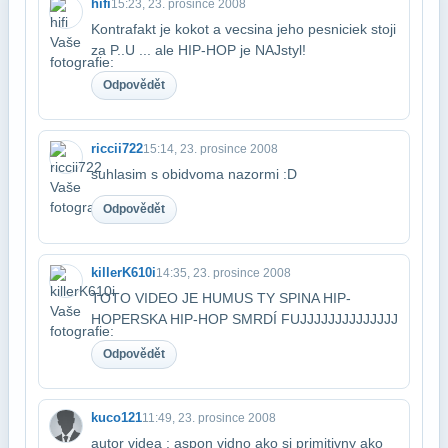
hifi
15:23, 23. prosince 2008
Kontrafakt je kokot a vecsina jeho pesniciek stoji
za P..U ... ale HIP-HOP je NAJ​styl!
Odpovědět
riccii722
15:14, 23. prosince 2008
suhlasim s obidvoma nazormi :D
Odpovědět
killerK610i
14:35, 23. prosince 2008
TOTO VIDEO JE HUMUS TY SPINA HIP-
HOPERSKA HIP-HOP SMRDÍ FUJJJJJJJJJJJJJJ
Odpovědět
kuco121
11:49, 23. prosince 2008
autor videa : aspon vidno ako si primitivny ako