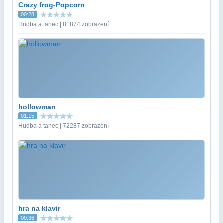
Crazy frog-Popcorn
00:28
Hudba a tanec | 81874 zobrazení
hollowman
01:15
Hudba a tanec | 72287 zobrazení
hra na klavir
00:36