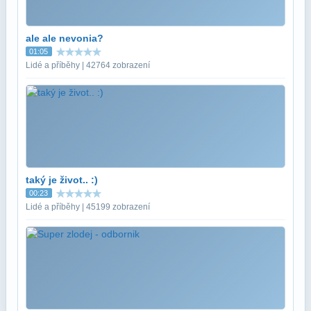
ale ale nevonia?
01:05
Lidé a příběhy | 42764 zobrazení
taký je život.. :)
00:23
Lidé a příběhy | 45199 zobrazení