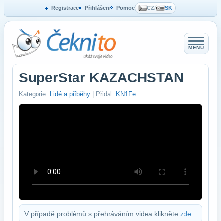
Registrace
Přihlášení
Pomoc
CZ
/
SK
MENU
SuperStar KAZACHSTAN
Kategorie:
Lidé a příběhy
| Přidal:
KN1Fe
V případě problémů s přehráváním videa klikněte
zde