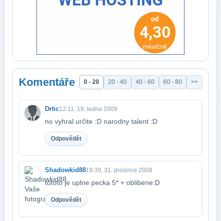
Komentáře
0 - 20
20 - 40
40 - 60
60 - 80
>>
Drtic
12:11, 19. ledna 2009
no vyhral určite :D narodny talent :D
Odpovědět
Shadowkid88
19:39, 31. prosince 2008
tototo je uplne pecka 5* + oblibene:D
Odpovědět