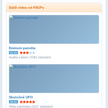
Další videa od KN1Fe
Eminem parodia
01:19
Hudba a tanec | 5362 zobrazení
Skutočné UFO
00:12
Věda a technika | 6237 zobrazení