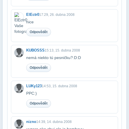
ElEctr0
17:29, 26. dubna 2008
nice
Odpovědět
KUBOSSS
15:13, 15. dubna 2008
nemá niekto tú pesničku?:D:D
Odpovědět
LUKy123
14:53, 15. dubna 2008
PPC:)
Odpovědět
nizno
14:39, 14. dubna 2008
vyzera ako chuj ale je bombovy