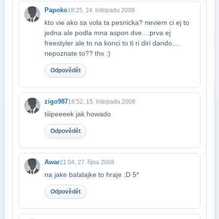
Papoko
18:25, 24. listopadu 2008
kto vie ako sa vola ta pesnicka? neviem ci ej to
jedna ale podla mna aspon dve....​prva ej
freestyler ale to na konci to ti ri diri dando....
nepoznate to?? thx :)
Odpovědět
zigo987
18:52, 15. listopadu 2008
tiiipeeeek jak howado
Odpovědět
Awar
21:04, 27. října 2008
na jake balalajke to hraje :D 5*
Odpovědět