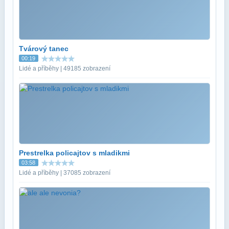
Tvárový tanec
00:19
Lidé a příběhy | 49185 zobrazení
Prestrelka policajtov s mladikmi
03:58
Lidé a příběhy | 37085 zobrazení