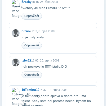
Breaky
18:45, 25. října 2008
Svetovy Je Mas Pravdu :-* 5*****
Odpovědět
nizno
21:32, 8. října 2008
to je cisty andy
Odpovědět
tyler22
16:02, 20. srpna 2008
heh peckovy je ffffffristajlo:D:D
Odpovědět
10Tomino10
14:37, 18. srpna 2008
je fakt dobry,dobre spieva a dobre hra...ma
talent. Keby som bol porotca nechal by​som ho
ihned postupit