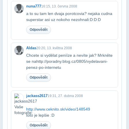
nuna777
16:15, 13. června 2008
a to su tam len dvaja porotcovia? nejaka cudna
superstar asi uz nokoho nezohnali​:D:D:D
Odpovědět
Aldas
20:20, 13. května 2008
Chcete si vydělat penííze a nevíte jak? Mrkněte
se na​http://poradny.blog.cz/0805/vydelavani-
penez-po-internetu
Odpovědět
jackass2617
19:31, 27. dubna 2008
http://www.ceknito.sk/video/148549
toto je lepšie :D
Odpovědět