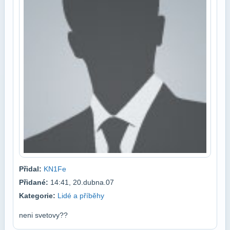
Přidal:
KN1Fe
Přidané:
14:41, 20.dubna.07
Kategorie:
Lidé a příběhy
neni svetovy??