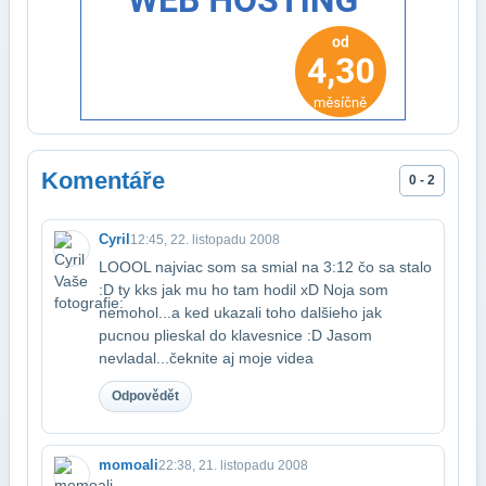
Komentáře
0 - 2
Cyril
12:45, 22. listopadu 2008
LOOOL najviac som sa smial na 3:12 čo sa stalo
:D ty kks jak mu ho tam hodil xD No​ja som
nemohol...a ked ukazali toho dalšieho jak
pucnou plieskal do klavesnice :D Ja​som
nevladal...čeknite aj moje videa
Odpovědět
momoali
22:38, 21. listopadu 2008