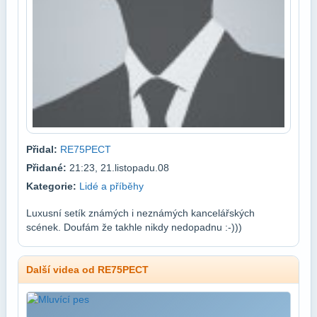
Přidal:
RE75PECT
Přidané:
21:23, 21.listopadu.08
Kategorie:
Lidé a příběhy
Luxusní setík známých i neznámých kancelářských
scének. Doufám že takhle nikdy nedopadnu :-)))
Další videa od RE75PECT