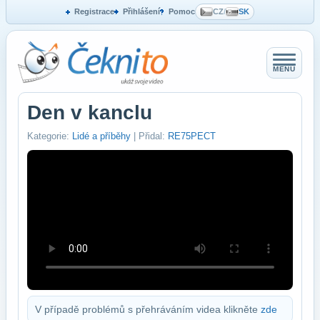
Registrace
Přihlášení
Pomoc
CZ
/
SK
MENU
Den v kanclu
Kategorie:
Lidé a příběhy
| Přidal:
RE75PECT
V případě problémů s přehráváním videa klikněte
zde