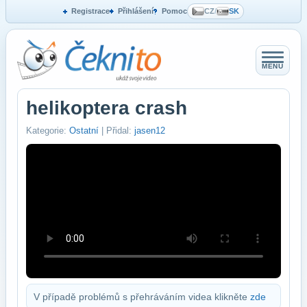
Registrace
Přihlášení
Pomoc
CZ
/
SK
MENU
helikoptera crash
Kategorie:
Ostatní
| Přidal:
jasen12
V případě problémů s přehráváním videa klikněte
zde