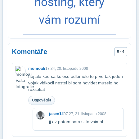
Komentáře
0 - 4
momoali
17:34, 20. listopadu 2008
hej ale ked sa koleso odlomolo to prve tak jeden
vojak vidkocil nestel bi som ho​videt muselo ho
rozsekat
Odpovědět
jasen12
07:27, 21. listopadu 2008
jj az potom som si to vsimol