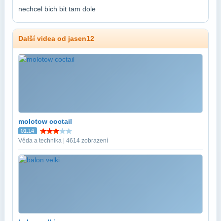
nechcel bich bit tam dole
Další videa od jasen12
molotow coctail
01:14
Věda a technika | 4614 zobrazení