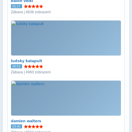
balon velki
01:17
Zábava | 4838 zobrazení
ludsky katapult
00:53
Zábava | 4960 zobrazení
damien walters
03:40