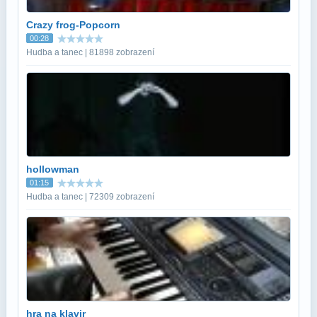
Crazy frog-Popcorn
00:28
Hudba a tanec | 81898 zobrazení
hollowman
01:15
Hudba a tanec | 72309 zobrazení
hra na klavir