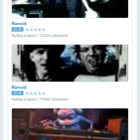
Rancid
03:35
Hudba a tanec | 73254 zobrazení
Rancid
02:44
Hudba a tanec | 73480 zobrazení