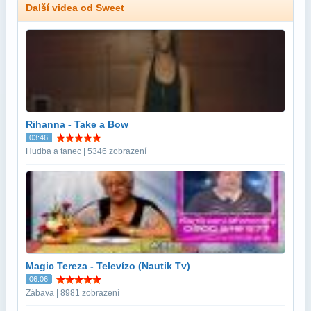
Další videa od Sweet
Rihanna - Take a Bow
03:46
Hudba a tanec | 5346 zobrazení
Magic Tereza - Televízo (Nautik Tv)
06:06
Zábava | 8981 zobrazení