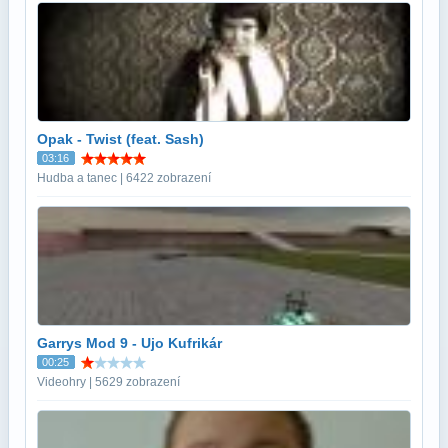
Opak - Twist (feat. Sash)
03:16
Hudba a tanec | 6422 zobrazení
Garrys Mod 9 - Ujo Kufrikár
00:25
Videohry | 5629 zobrazení