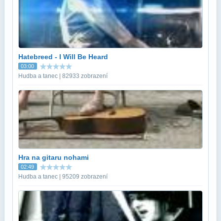
Hatebreed - I Will Be Heard
03:00
Hudba a tanec | 82933 zobrazení
Hra na gitaru nohami
02:49
Hudba a tanec | 95209 zobrazení