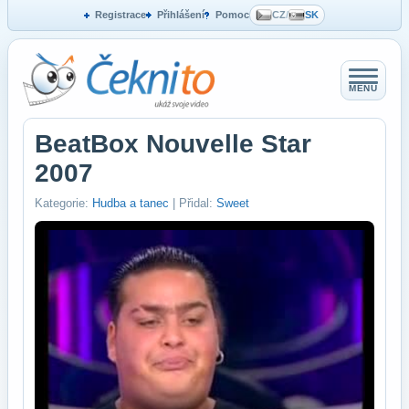
Registrace
Přihlášení
Pomoc
CZ
/
SK
MENU
BeatBox Nouvelle Star
2007
Kategorie:
Hudba a tanec
| Přidal:
Sweet