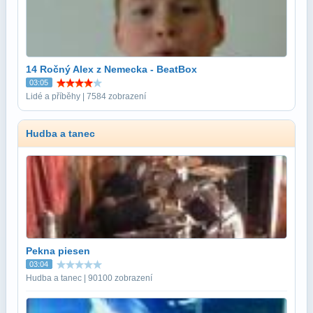
14 Ročný Alex z Nemecka - BeatBox
03:05
Lidé a příběhy | 7584 zobrazení
Hudba a tanec
Pekna piesen
03:04
Hudba a tanec | 90100 zobrazení