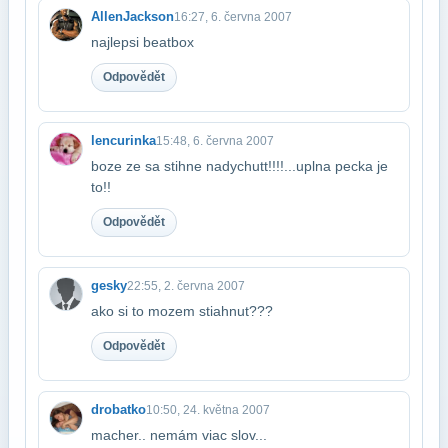
AllenJackson
16:27, 6. června 2007
najlepsi beatbox
Odpovědět
lencurinka
15:48, 6. června 2007
boze ze sa stihne nadychutt!!!!...uplna pecka je
to!!
Odpovědět
gesky
22:55, 2. června 2007
ako si to mozem stiahnut???
Odpovědět
drobatko
10:50, 24. května 2007
macher.. nemám viac slov...