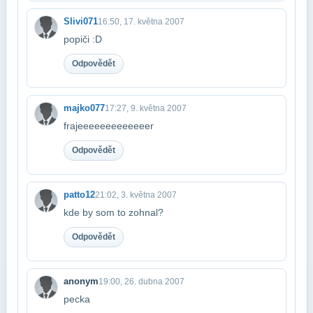
Slivi071
16:50, 17. května 2007
popiči :D
Odpovědět
majko077
17:27, 9. května 2007
frajeeeeeeeeeeeeer
Odpovědět
patto12
21:02, 3. května 2007
kde by som to zohnal?
Odpovědět
anonym
19:00, 26. dubna 2007
pecka