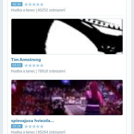
00:36
Hudba a tanec | 80252 zobrazení
Tim Armstrong
03:53
Hudba a tanec | 78916 zobrazení
spievajuca hviezda...
03:26
Hudba a tanec | 85264 zobrazení