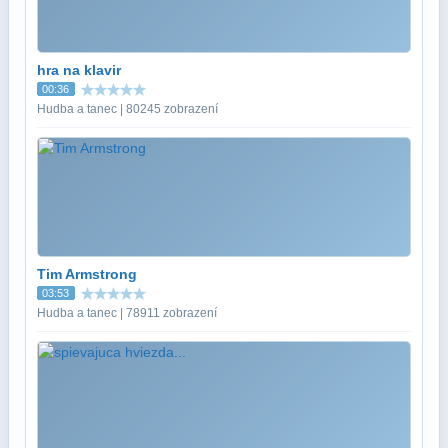
hra na klavir
00:36
Hudba a tanec | 80245 zobrazení
Tim Armstrong
03:53
Hudba a tanec | 78911 zobrazení