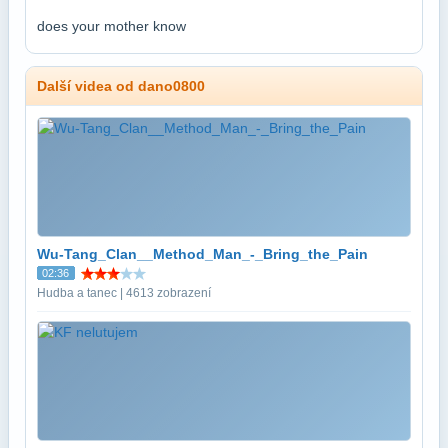
does your mother know
Další videa od dano0800
Wu-Tang_Clan__Method_Man_-_Bring_the_Pain
02:36
Hudba a tanec | 4613 zobrazení