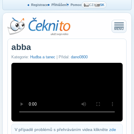
Registrace
Přihlášení
Pomoc
CZ
/
SK
MENU
abba
Kategorie:
Hudba a tanec
| Přidal:
dano0800
V případě problémů s přehráváním videa klikněte
zde