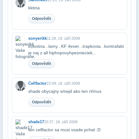
kktina
Odpovědět
sonyerikk
11:26, 19. září 2008
kokotina...lamy...KF 4ever...trapkovia...kontrafakt
je naj z all hiphopovyh​pesnieciek...
Odpovědět
Cellfactor
23:09, 18. září 2008
shade obycajny smejd ako ten riťmus
Odpovědět
shade17
20:37, 18. září 2008
ten cellfactor sa musi vsade pchat :D