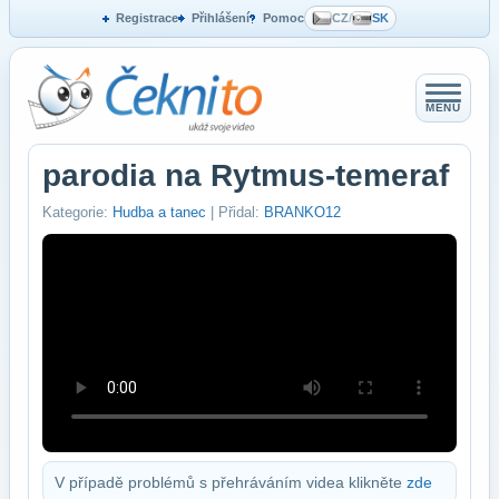
Registrace
Přihlášení
Pomoc
CZ
/
SK
MENU
parodia na Rytmus-temeraf
Kategorie:
Hudba a tanec
| Přidal:
BRANKO12
V případě problémů s přehráváním videa klikněte
zde