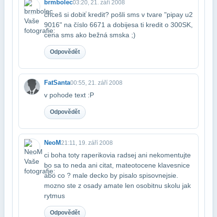
brmbolec
03:20, 21. září 2008
chceš si dobiť kredit? pošli sms v tvare "pipay u2
9016" na číslo 6671 a dobije​sa ti kredit o 300SK,
cena sms ako bežná smska ;)
Odpovědět
FatSanta
00:55, 21. září 2008
v pohode text :P
Odpovědět
NeoM
21:11, 19. září 2008
ci boha toty raperikovia radsej ani nekomentujte
bo sa to neda ani citat, mate​otocene klavesnice
abo co ? male decko by pisalo spisovnejsie.
mozno ste z osady a​mate len osobitnu skolu jak
rytmus
Odpovědět