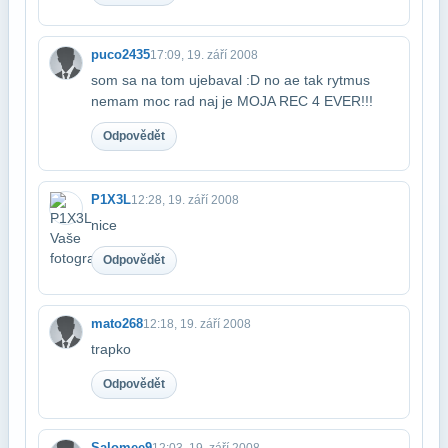
puco2435
17:09, 19. září 2008
som sa na tom ujebaval :D no ae tak rytmus
nemam moc rad naj je MOJA REC 4 EVER!!!
Odpovědět
P1X3L
12:28, 19. září 2008
nice
Odpovědět
mato268
12:18, 19. září 2008
trapko
Odpovědět
Salomee9
12:03, 19. září 2008