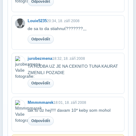
Odpovědět
Louie5235
20:34, 18. září 2008
de sa to da stiahnuť???????,,,
Odpovědět
jurobezmena
18:32, 18. září 2008
TA HUDBA UZ JE NA CEKNITO TUNA KAURAT
ZMENILI POZADIE
Odpovědět
Mmmmmarek
18:01, 18. září 2008
tak to uz hej!!!! davam 10* keby som mohol
Odpovědět