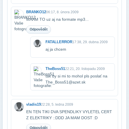
BRANKO12
06:17, 8. února 2009
MAAM TO uz aj na formate mp3...
Odpovědět
FATALLERROR
17:38, 29. dubna 2009
aj ja chcem
TheBoss51
22:21, 20. listopadu 2009
tak by si mi to mohol pls poslať na
The_Boss51@azet.sk
vladis19
22:28, 5. ledna 2009
EN TEN TIKI DVA SPENDLIKY VYLETEL CERT
Z ELEKTRIKY ::DDD JA MAM DOST :D
Odpovědět