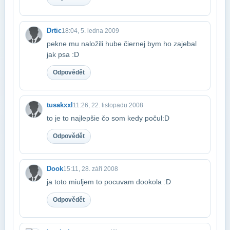
Drtic
18:04, 5. ledna 2009
pekne mu naložili hube čiernej bym ho zajebal
jak psa :D
Odpovědět
tusakxxl
11:26, 22. listopadu 2008
to je to najlepšie čo som kedy počul:D
Odpovědět
Dook
15:11, 28. září 2008
ja toto miuljem to pocuvam dookola :D
Odpovědět