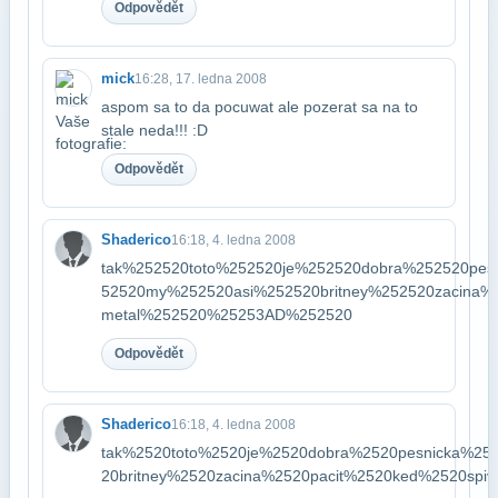
Odpovědět
mick
16:28, 17. ledna 2008
aspom sa to da pocuwat ale pozerat sa na to
stale neda!!! :D
Odpovědět
Shaderico
16:18, 4. ledna 2008
tak%252520toto%252520je%252520dobra%252520pe
52520my%252520asi%252520britney%252520zacina%2
metal%252520%25253AD%252520
Odpovědět
Shaderico
16:18, 4. ledna 2008
tak%2520toto%2520je%2520dobra%2520pesnicka%2
20britney%2520zacina%2520pacit%2520ked%2520sp