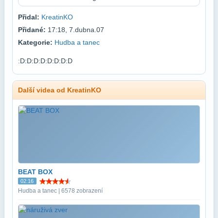
Přidal:
KreatinKO
Přidané:
17:18, 7.dubna.07
Kategorie:
Hudba a tanec
:D:D:D:D:D:D:D:D
Další videa od KreatinKO
BEAT BOX
02:16
Hudba a tanec | 6578 zobrazení