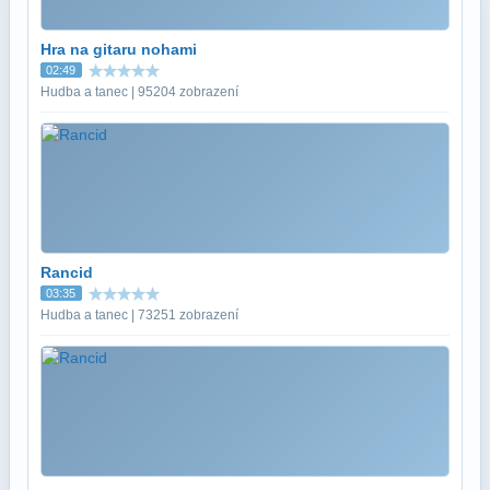
Hra na gitaru nohami
02:49
Hudba a tanec | 95204 zobrazení
Rancid
03:35
Hudba a tanec | 73251 zobrazení