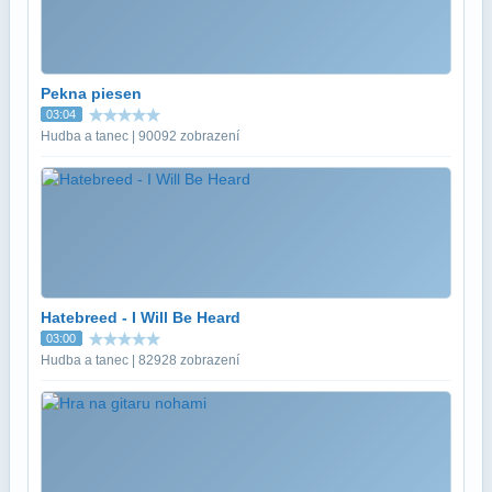
Pekna piesen
03:04
Hudba a tanec | 90092 zobrazení
Hatebreed - I Will Be Heard
03:00
Hudba a tanec | 82928 zobrazení