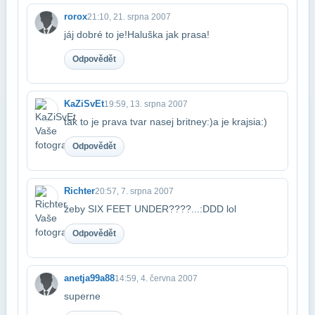
rorox
21:10, 21. srpna 2007
jáj dobré to je!Haluška jak prasa!
Odpovědět
KaZiSvEt
19:59, 13. srpna 2007
tak to je prava tvar nasej britney:)a je krajsia:)
Odpovědět
Richter
20:57, 7. srpna 2007
žeby SIX FEET UNDER????...:DDD lol
Odpovědět
anetja99a88
14:59, 4. června 2007
superne