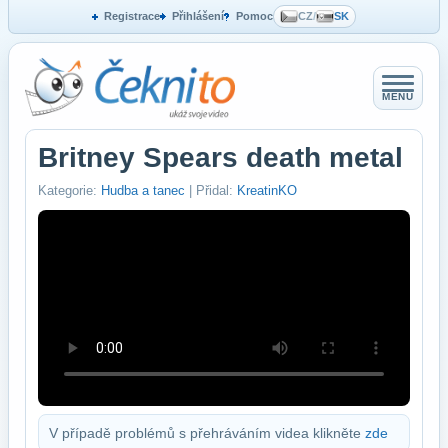
Registrace
Přihlášení
Pomoc
CZ
/
SK
MENU
Britney Spears death metal
Kategorie:
Hudba a tanec
| Přidal:
KreatinKO
V případě problémů s přehráváním videa klikněte
zde