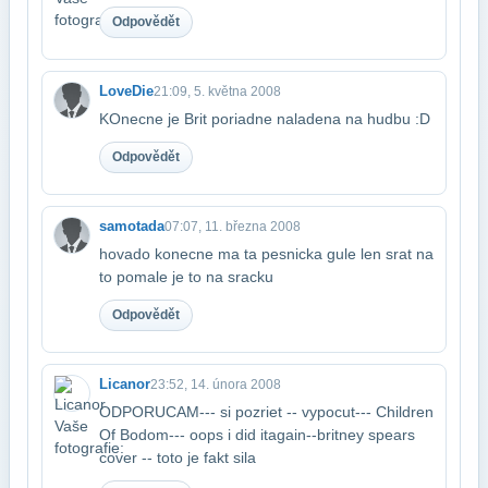
Odpovědět
LoveDie
21:09, 5. května 2008
KOnecne je Brit poriadne naladena na hudbu :D
Odpovědět
samotada
07:07, 11. března 2008
hovado konecne ma ta pesnicka gule len srat na
to pomale je to na sracku
Odpovědět
Licanor
23:52, 14. února 2008
ODPORUCAM--- si pozriet -- vypocut--- Children
Of Bodom--- oops i did it​again--britney spears
cover -- toto je fakt sila