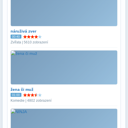
náruživá zver
00:40
Zvířata | 5610 zobrazení
žena či muž
01:00
Komedie | 4802 zobrazení