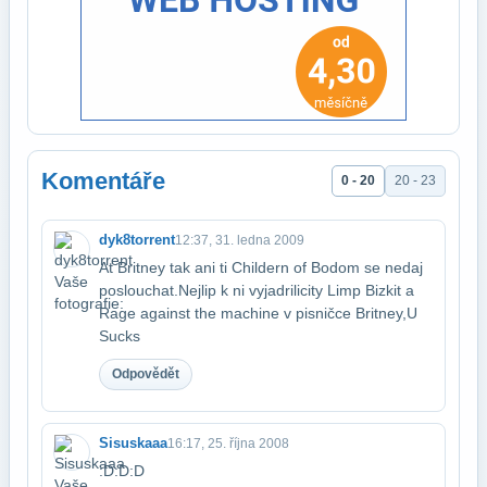
Komentáře
0 - 20
20 - 23
dyk8torrent
12:37, 31. ledna 2009
At Britney tak ani ti Childern of Bodom se nedaj
poslouchat.Nejlip k ni vyjadrili​city Limp Bizkit a
Rage against the machine v pisničce Britney,U
Sucks
Odpovědět
Sisuskaaa
16:17, 25. října 2008
:D:D:D