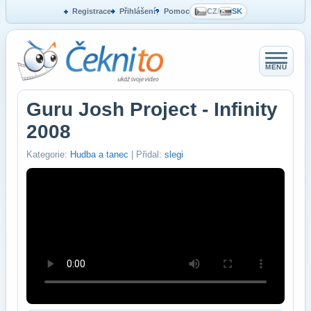
Registrace
Přihlášení
Pomoc
CZ
/
SK
MENU
Guru Josh Project - Infinity
2008
Kategorie:
Hudba a tanec
| Přidal:
slegi