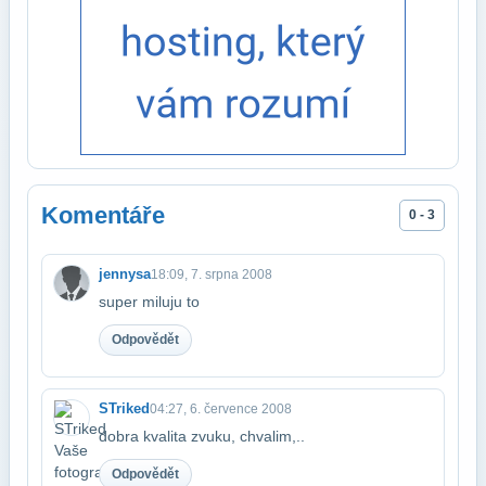
Komentáře
0 - 3
jennysa
18:09, 7. srpna 2008
super miluju to
Odpovědět
STriked
04:27, 6. července 2008
dobra kvalita zvuku, chvalim,..
Odpovědět