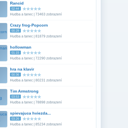
Rancid
02:44
Hudba a tanec | 73463 zobrazení
Crazy frog-Popcorn
00:28
Hudba a tanec | 81879 zobrazení
hollowman
01:15
Hudba a tanec | 72290 zobrazení
hra na klavir
00:36
Hudba a tanec | 80231 zobrazení
Tim Armstrong
03:53
Hudba a tanec | 78898 zobrazení
spievajuca hviezda...
03:26
Hudba a tanec | 85234 zobrazení