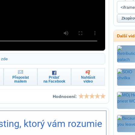
Další vi
zde
Přeposlat
Pridať
Nahlásit
mailem
na Facebook
video
Hodnocení: