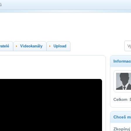
lů
atelé
Videokanály
Upload
Informac
Celkom :D
Chceš mí
Zkopíruj