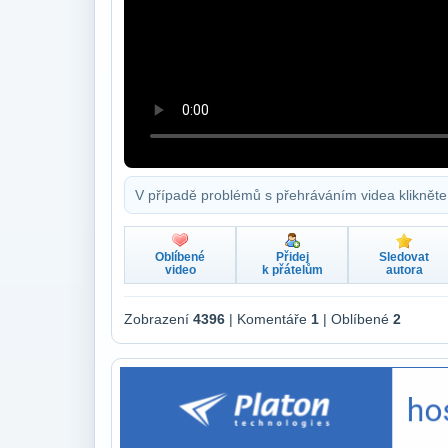
V případě problémů s přehráváním videa klikněte
Oblíbené
Přidej
Sledovat
video
k přátelům
autora
Zobrazení
4396
| Komentáře
1
| Oblíbené
2