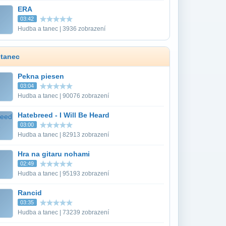
ERA
03:42
Hudba a tanec | 3936 zobrazení
 tanec
Pekna piesen
03:04
Hudba a tanec | 90076 zobrazení
Hatebreed - I Will Be Heard
03:00
Hudba a tanec | 82913 zobrazení
Hra na gitaru nohami
02:49
Hudba a tanec | 95193 zobrazení
Rancid
03:35
Hudba a tanec | 73239 zobrazení