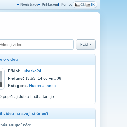
Registrace
Přihlášení
Pomoc
CZ
/
SK
Najdi »
e o videu
Přidal:
Lukasko24
Přidané:
13:53, 14.června.08
Kategorie:
Hudba a tanec
 popiči aj dobra hudba tam je
t video na svojí stránce?
 následující kód: