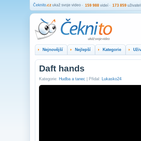
Čeknito
.cz
ukaž svoje video
159 988
videí
173 859
uživate
Nejnovější
Nejlepší
Kategorie
Uživ
Daft hands
Kategorie:
Hudba a tanec
| Přidal:
Lukasko24