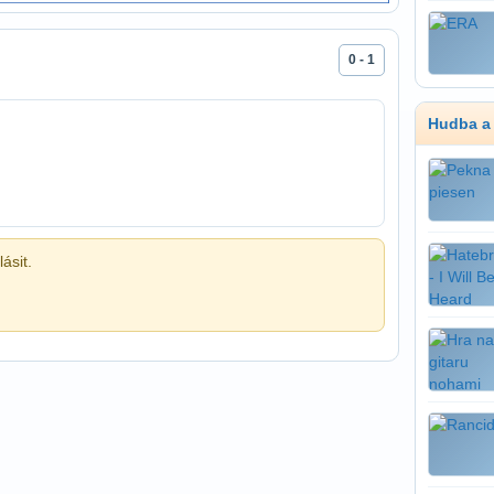
0 - 1
Hudba a
ásit.