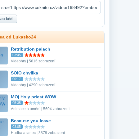
dea od Lukasko24
Retribution palach
03:45
Videohry | 5616 zobrazení
SOlO chvilka
00:17
Videohry | 4290 zobrazení
MOj Holy priest WOW
05:35
Animace a umění | 5604 zobrazení
Because you leave
03:05
Hudba a tanec | 3879 zobrazení