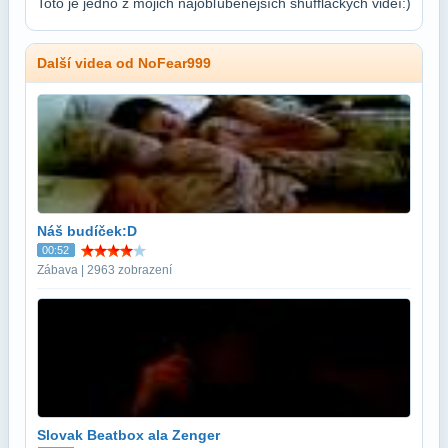
Toto je jedno z mojich najobľúbenejších shufflackých videí:)
Další videa od NoFear999
Náš budíček:D
00:52
Zábava | 2963 zobrazení
Slovak Beatbox ala Zenger