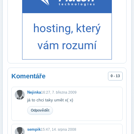
Komentáře
0 - 13
Nejinka
16:27, 7. března 2009
já to chci taky umět x( x)
Odpovědět
sempik
15:47, 14. srpna 2008