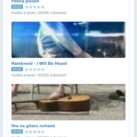
Pekna piesen
03:04
Hudba a tanec | 90096 zobrazení
Hatebreed - I Will Be Heard
03:00
Hudba a tanec | 82930 zobrazení
Hra na gitaru nohami
02:49