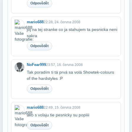
Odpovědět
mario688
22:28, 24. června 2008
joj na tej stranke co ja stahujem ta pesnicka neni
sakra
Odpovědět
NoFear999
23:57, 16. června 2008
Tak poradím ti tá prvá sa volá Showtek-colours
of the hardstyles :P
Odpovědět
mario688
22:49, 15. června 2008
ako s volaju tie pesnicky su popiiii
Odpovědět