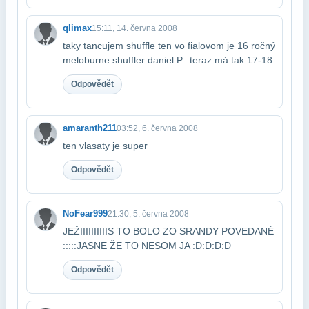
qlimax
15:11, 14. června 2008
taky tancujem shuffle ten vo fialovom je 16 ročný
meloburne shuffler daniel​:P...teraz má tak 17-18
Odpovědět
amaranth211
03:52, 6. června 2008
ten vlasaty je super
Odpovědět
NoFear999
21:30, 5. června 2008
JEŽIIIIIIIIIIS TO BOLO ZO SRANDY POVEDANÉ
:::::JASNE ŽE TO NESOM JA :D:D:D:D
Odpovědět