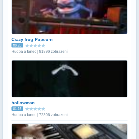
Crazy frog-Popcorn
00:28
Hudba a tanec | 81896 zobrazení
hollowman
01:15
Hudba a tanec | 72306 zobrazení