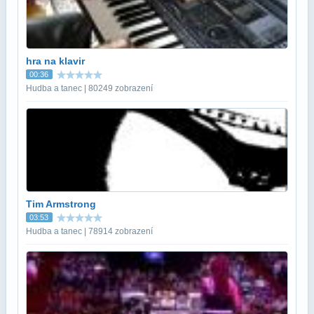
hra na klavir
00:36
Hudba a tanec | 80249 zobrazení
Tim Armstrong
03:53
Hudba a tanec | 78914 zobrazení