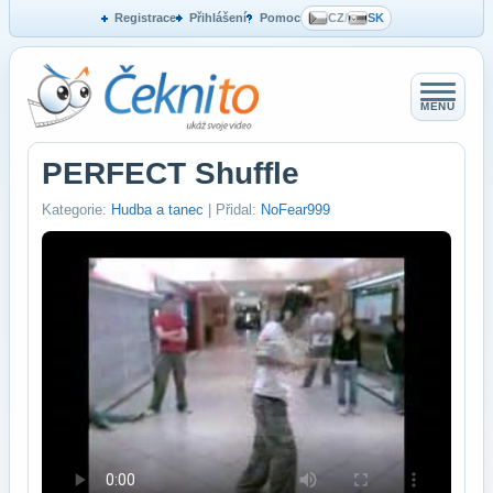
Registrace
Přihlášení
Pomoc
CZ
/
SK
MENU
PERFECT Shuffle
Kategorie:
Hudba a tanec
| Přidal:
NoFear999