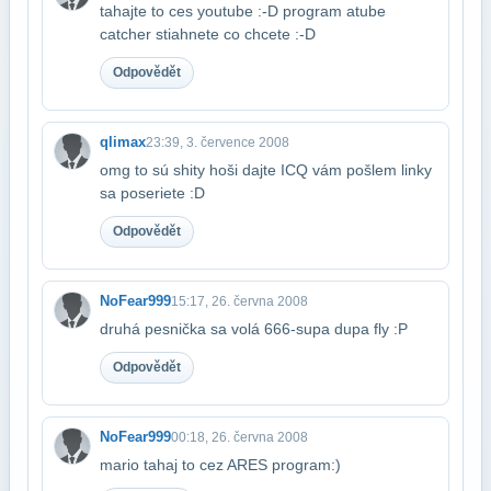
tahajte to ces youtube :-D program atube
catcher stiahnete co chcete :-D
Odpovědět
qlimax
23:39, 3. července 2008
omg to sú shity hoši dajte ICQ vám pošlem linky
sa poseriete :D
Odpovědět
NoFear999
15:17, 26. června 2008
druhá pesnička sa volá 666-supa dupa fly :P
Odpovědět
NoFear999
00:18, 26. června 2008
mario tahaj to cez ARES program:)