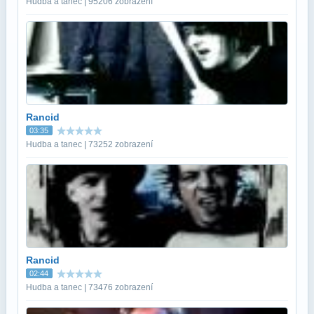
Hudba a tanec | 95206 zobrazení
Rancid
03:35
Hudba a tanec | 73252 zobrazení
Rancid
02:44
Hudba a tanec | 73476 zobrazení