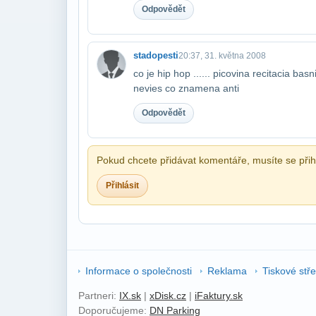
Odpovědět
stadopesti
20:37, 31. května 2008
co je hip hop ...... picovina recitacia ba
nevies co znamena anti
Odpovědět
Pokud chcete přidávat komentáře, musíte se přihl
Přihlásit
Informace o společnosti
Reklama
Tiskové stř
Partneri:
IX.sk
|
xDisk.cz
|
iFaktury.sk
Doporučujeme:
DN Parking