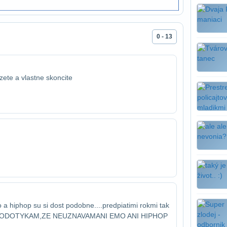
0 - 13
zete a vlastne skoncite
mo a hiphop su si dost podobne....pred​piatimi rokmi tak
mo... PODOTYKAM,ZE NEUZNAVAM​ANI EMO ANI HIPHOP