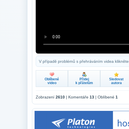
V případě problémů s přehráváním videa klikněte
Oblíbené
Přidej
Sledovat
video
k přátelům
autora
Zobrazení
2610
| Komentáře
13
| Oblíbené
1