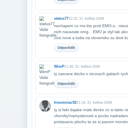
status77
22:25, 31. května 2008
nechapem co ma kto proti EMO-u...nieso
nich navazate omg... EMO je styl tak ak
cosi nove a ludia na slovensku su dost ko
Odpovědět
WimP
21:40, 31. května 2008
ty zasrane decko v otcovych gatiach rych
Odpovědět
Insomniac92
21:16, 31. května 2008
ty si fakt dajake male decko co si takto 
choroby!namyslenosti a pocitu nadradenos
pristavaciu plochu ta ze si panom tvorst