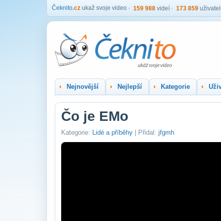
Čeknito
.cz
ukaž svoje video
159 988
videí
173 859
uživate
Nejnovější
Nejlepší
Kategorie
Uživ
Čo je EMo
Kategorie:
Lidé a příběhy
| Přidal:
jfgmh