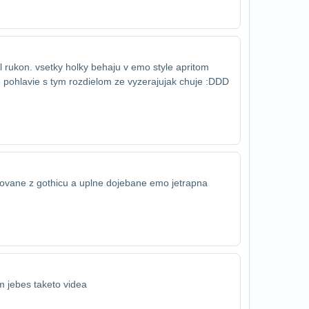
rukon. vsetky holky behaju v emo style a​pritom
e pohlavie s tym rozdielom ze vyzeraju​jak chuje :DDD
irovane z gothicu a uplne dojebane emo je​trapna
em jebes taketo videa