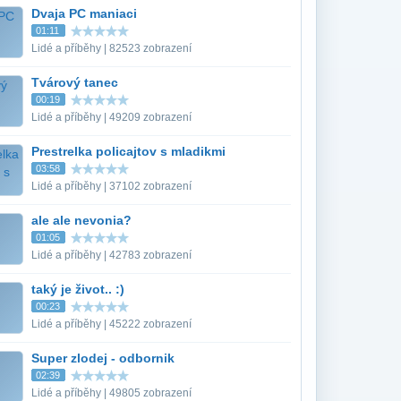
Dvaja PC maniaci
01:11
Lidé a příběhy | 82523 zobrazení
Tvárový tanec
00:19
Lidé a příběhy | 49209 zobrazení
Prestrelka policajtov s mladikmi
03:58
Lidé a příběhy | 37102 zobrazení
ale ale nevonia?
01:05
Lidé a příběhy | 42783 zobrazení
taký je život.. :)
00:23
Lidé a příběhy | 45222 zobrazení
Super zlodej - odbornik
02:39
Lidé a příběhy | 49805 zobrazení