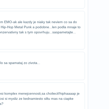
m EMO-ak ale kazdy je niaky tak neviem co sa do​
o Hip-Hop Metal Punk a podobne...len podla mna​je to
nzervativny tak s tym opovrhuju...sa​spametajte...
lo sa spamataj zo zivota...
riesi komplex menejcennosti,sa cho​liecit!hiphaaaap je
i si mysliz ze ked​namiesto siltu mas na ciapke
va?