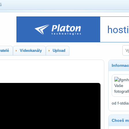
lů
atelé
Videokanály
Upload
Informac
od f-stdia
Chceš mí