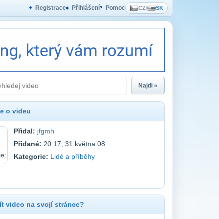
Registrace
Přihlášení
Pomoc
CZ
/
SK
Najdi »
e o videu
Přidal:
jfgmh
Přidané:
20:17, 31.května.08
Kategorie:
Lidé a příběhy
t video na svojí stránce?