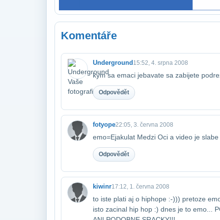
Komentáře
Underground
15:52, 4. srpna 2008
kym sa emaci jebavate sa zabijete podre
Odpovědět
fotyope
22:05, 3. června 2008
emo=Ejakulat Medzi Oci a video je slabe
Odpovědět
kiwinr
17:12, 1. června 2008
to iste plati aj o hiphope :-))) pretoze e
isto zacinal hip hop :) dnes je to e
ANI PODOBNE SRACKY!!!