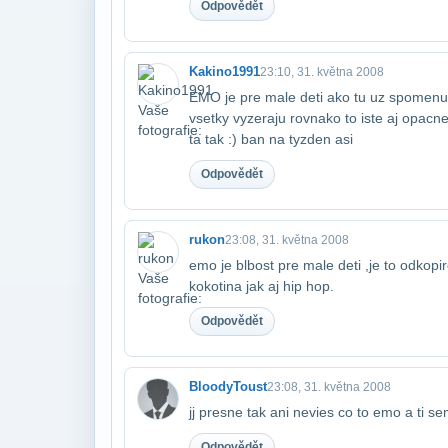
Odpovědět
Kakino1991
23:10, 31. května 2008
EMO je pre male deti ako tu uz spomenul 
vsetky vyzeraju rovnako to iste aj opacn
ta tak :) ban na tyzden asi
Odpovědět
rukon
23:08, 31. května 2008
emo je blbost pre male deti ,je to odkop
kokotina jak aj hip hop.
Odpovědět
BloodyToust
23:08, 31. května 2008
jj presne tak ani nevies co to emo a ti s
Odpovědět