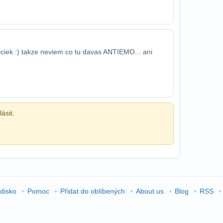
sniciek :) takze neviem co tu davas ANTI​EMO... ani
ásit.
edisko
Pomoc
Přidat do oblíbených
About us
Blog
RSS