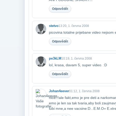
Odpovědět
stetvo
13:20, 1. června 2008
picovina totalne prijebane video nejsom e
Odpovědět
pe3kLM
10:19, 1. června 2008
lol, krasa, davam 5, super video. :D
Odpovědět
Johan4eever
01:12, 1. června 2008
nice!!!ale fakt,emo je pre deti a narkom
emo je len sa tak tvaria,aby boli zaujma
lubi mne,a nee vacsine:D...E.M.O= E.x