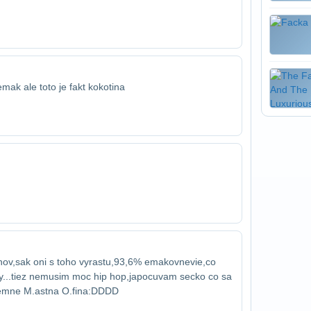
mak ale toto je fakt kokotina
anov,sak oni s toho vyrastu,93,6% emakov​nevie,co
vy...tiez nemusim moc hip hop,ja​pocuvam secko co sa
tremne M.astna O.fina:DDDD