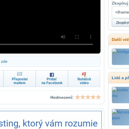
Zkopíruj
Další vi
zde
Lidé a p
Přeposlat
Pridať
Nahlásit
mailem
na Facebook
video
Hodnocení: