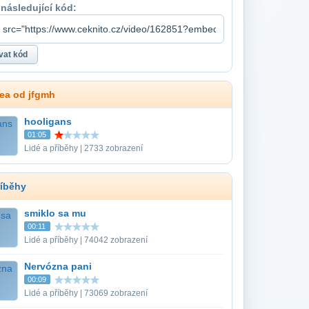
 následující kód:
dea od jfgmh
hooligans
01:05
Lidé a příběhy | 2733 zobrazení
říběhy
smiklo sa mu
00:11
Lidé a příběhy | 74042 zobrazení
Nervózna pani
00:09
Lidé a příběhy | 73069 zobrazení