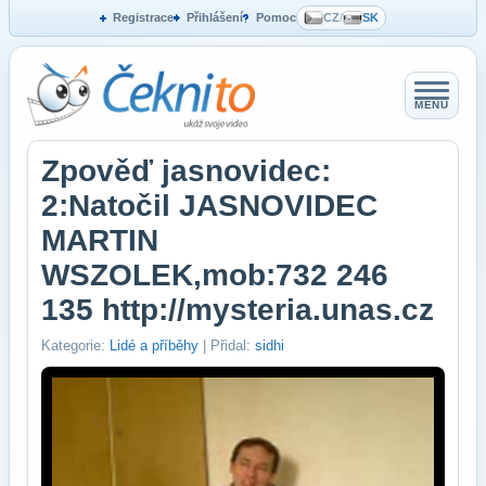
Registrace
Přihlášení
Pomoc
CZ
/
SK
MENU
Zpověď jasnovidec:
2:Natočil JASNOVIDEC
MARTIN
WSZOLEK,mob:732 246
135 http://mysteria.unas.cz
Kategorie:
Lidé a příběhy
| Přidal:
sidhi