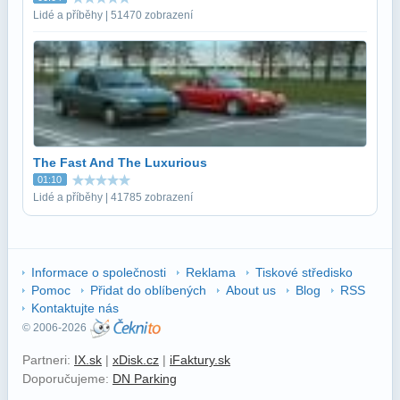
Lidé a příběhy | 51470 zobrazení
The Fast And The Luxurious
01:10
Lidé a příběhy | 41785 zobrazení
Informace o společnosti
Reklama
Tiskové středisko
Pomoc
Přidat do oblíbených
About us
Blog
RSS
Kontaktujte nás
© 2006-2026
Partneri:
IX.sk
|
xDisk.cz
|
iFaktury.sk
Doporučujeme:
DN Parking