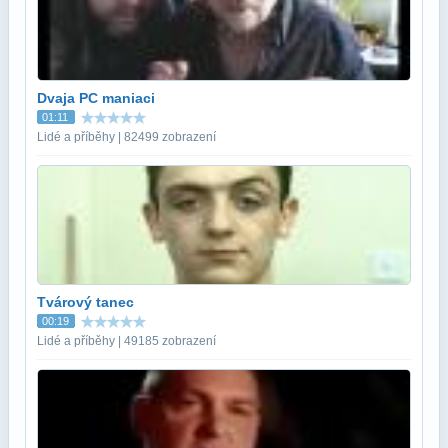
Dvaja PC maniaci
01:11
Lidé a příběhy | 82499 zobrazení
Tvárový tanec
00:19
Lidé a příběhy | 49185 zobrazení