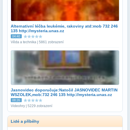
Alternativní léčba leukémie, rakoviny atd:mob 732 246
135 http://mysteria.unas.cz
04:40
Věda a technika | 5861 zobrazení
Jasnovidec doporučuje:Natočil JASNOVIDEC MARTIN
WSZOLEK,mob:732 246 135 http://mysteria.unas.cz
08:26
Videohry | 5229 zobrazení
Lidé a příběhy