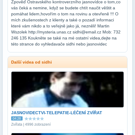
Zpověď Ostravského kontroverzního jasnovídce o tom,co
vás čeká a nemine, když se budete chtít naučit věštit a
pomáhat lidem,hovořím o tom na rovinu a otevřeně !!! O
mích zkušenostech z klienty a také o pozadí informaci
které vám nikdo a to veřejně jako já, nezněli! Martin
Wszolek http://mysteria.unas.cz sidhi@email.cz Mob: 732
246 135 Koukněte se také na mé ostatní videa,dejte na
této strance do vyhledavače sidhi nebo jasnovidec
Další videa od sidhi
JASNOVIDECTVI-TELEPATIE-LÉČENÍ ZVÍŘAT
04:28
Zvířata | 4996 zobrazení