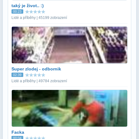
taký je život.. :)
00:23
Lidé a příběhy | 45199 zobrazení
Super zlodej - odbornik
02:39
Lidé a příběhy | 49784 zobrazení
Facka
00:04