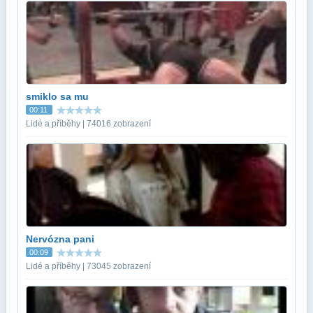
smiklo sa mu
00:11
Lidé a příběhy | 74016 zobrazení
Nervózna pani
00:09
Lidé a příběhy | 73045 zobrazení