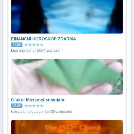
FINANČNÍ HOROSKOP ZDARMA
04:09
Lidé a příběhy | 5664 zobrazení
Ginko: Mozkový stimulant
02:06
Cestování a outdoor | 5730 zobrazení