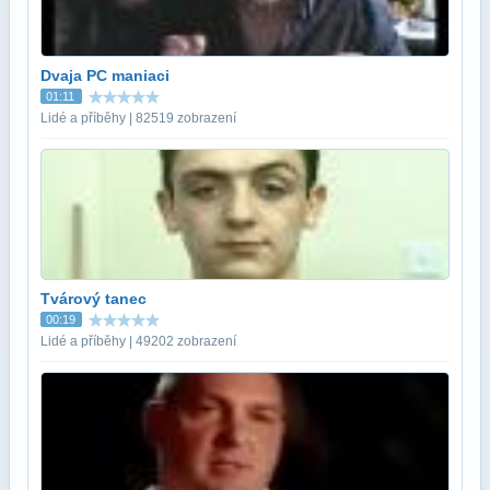
Dvaja PC maniaci
01:11
Lidé a příběhy | 82519 zobrazení
Tvárový tanec
00:19
Lidé a příběhy | 49202 zobrazení