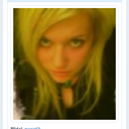
Přidal:
moniq69