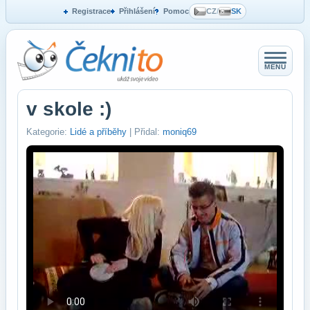
Registrace
Přihlášení
Pomoc
CZ
/
SK
MENU
v skole :)
Kategorie:
Lidé a příběhy
| Přidal:
moniq69