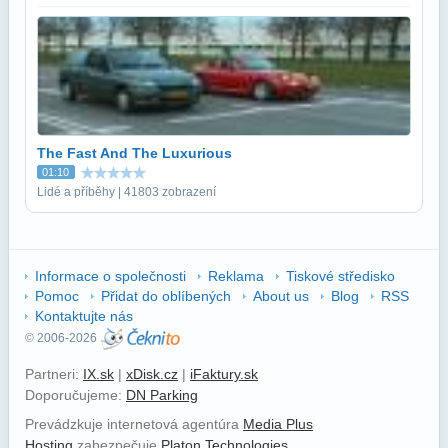
The Fast And The Luxurious
01:10
Lidé a příběhy | 41803 zobrazení
Informace o společnosti
Reklama
Tiskové středisko
Pomoc
Přidat do oblíbených
About us
Blog
RSS
Kontaktujte nás
© 2006-2026
Partneri:
IX.sk
|
xDisk.cz
|
iFaktury.sk
Doporučujeme:
DN Parking
Prevádzkuje internetová agentúra
Media Plus
Hosting
zabezpečuje
Platon Technologies