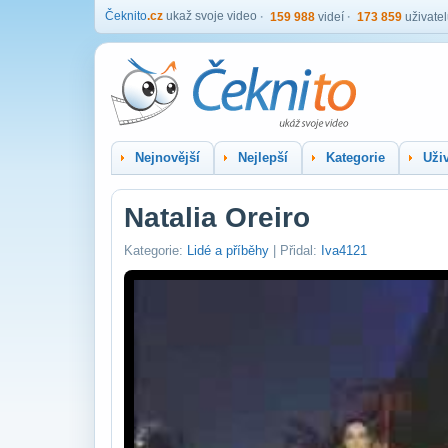
Čeknito
.cz
ukaž svoje video
159 988
videí
173 859
uživate
Nejnovější
Nejlepší
Kategorie
Uživ
Natalia Oreiro
Kategorie:
Lidé a příběhy
| Přidal:
Iva4121