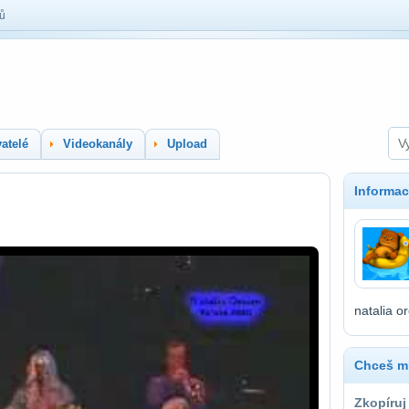
lů
atelé
Videokanály
Upload
Informac
natalia or
Chceš mí
Zkopíruj