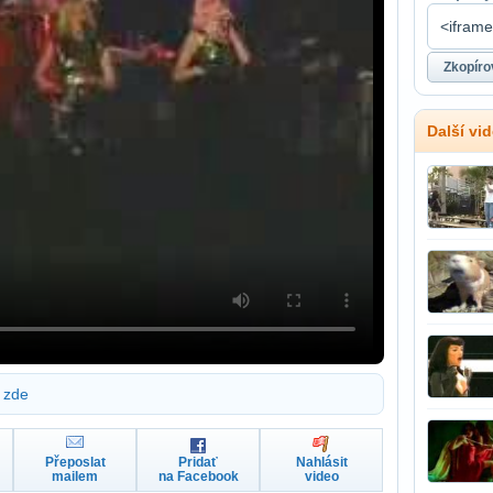
Další vi
zde
Přeposlat
Pridať
Nahlásit
mailem
na Facebook
video