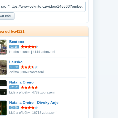
dea od Iva4121
Beatbox
03:18
Hudba a tanec | 4144 zobrazení
Leusko
01:29
Zvířata | 3869 zobrazení
Natalia Oreiro
02:52
Lidé a příběhy | 4789 zobrazení
Natalia Oreiro - Divoky Anjel
03:59
Lidé a příběhy | 16718 zobrazení