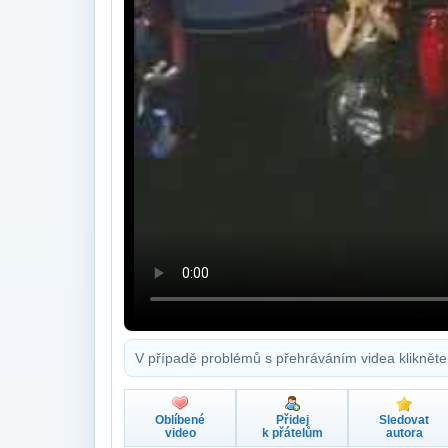
V případě problémů s přehráváním videa klikněte
Oblíbené
Přidej
Sledovat
video
k přátelům
autora