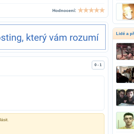
Hodnocení:
Lidé a p
0 - 1
ásit.