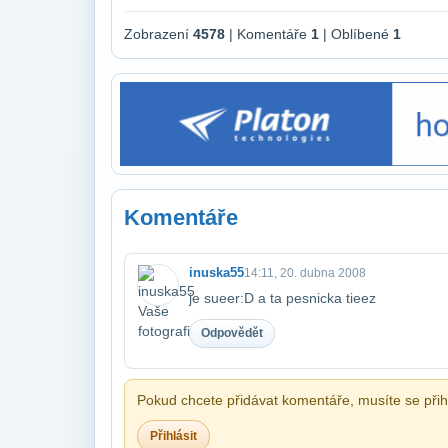
Zobrazení
4578
| Komentáře
1
| Oblíbené
1
Komentáře
inuska55
14:11, 20. dubna 2008
je sueer:D a ta pesnicka tieez
Odpovědět
Pokud chcete přidávat komentáře, musíte se přihl
Přihlásit