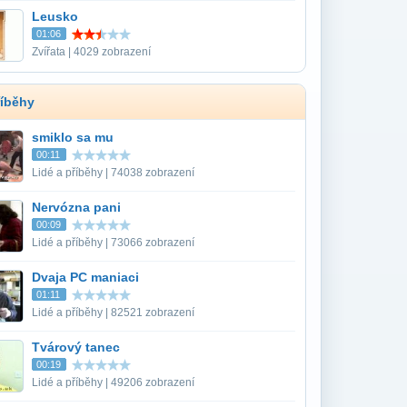
Leusko
01:06
Zvířata | 4029 zobrazení
říběhy
smiklo sa mu
00:11
Lidé a příběhy | 74038 zobrazení
Nervózna pani
00:09
Lidé a příběhy | 73066 zobrazení
Dvaja PC maniaci
01:11
Lidé a příběhy | 82521 zobrazení
Tvárový tanec
00:19
Lidé a příběhy | 49206 zobrazení