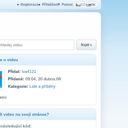
Registrace
Přihlášení
Pomoc
CZ
/
SK
Najdi »
e o videu
Přidal:
Iva4121
Přidané:
09:04, 20.dubna.08
Kategorie:
Lidé a příběhy
eiro
t video na svojí stránce?
 následující kód: