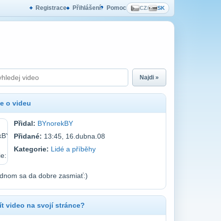
Registrace
Přihlášení
Pomoc
CZ
/
SK
Najdi »
e o videu
Přidal:
BYnorekBY
Přidané:
13:45, 16.dubna.08
Kategorie:
Lidé a příběhy
ednom sa da dobre zasmiať:)
t video na svojí stránce?