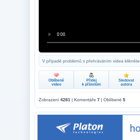
V případě problémů s přehráváním videa klikněte
Oblíbené
Přidej
Sledovat
video
k přátelům
autora
Zobrazení
4281
| Komentáře
7
| Oblíbené
5