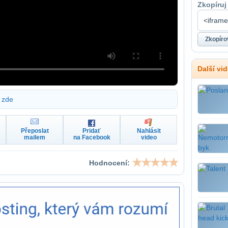
Zkopíruj
Další vi
zde
Přeposlat
Pridať
Nahlásit
mailem
na Facebook
video
Hodnocení: