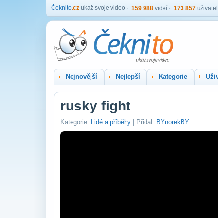
Čeknito
.cz
ukaž svoje video
159 988
videí
173 857
uživate
Nejnovější
Nejlepší
Kategorie
Uživ
rusky fight
Kategorie:
Lidé a příběhy
| Přidal:
BYnorekBY