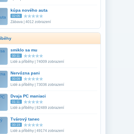
kúpa nového auta
02:05
Zábava | 4012 zobrazení
říběhy
smiklo sa mu
00:11
Lidé a příběhy | 74009 zobrazení
Nervózna pani
00:09
Lidé a příběhy | 73036 zobrazení
Dvaja PC maniaci
01:11
Lidé a příběhy | 82489 zobrazení
Tvárový tanec
00:19
Lidé a příběhy | 49174 zobrazení