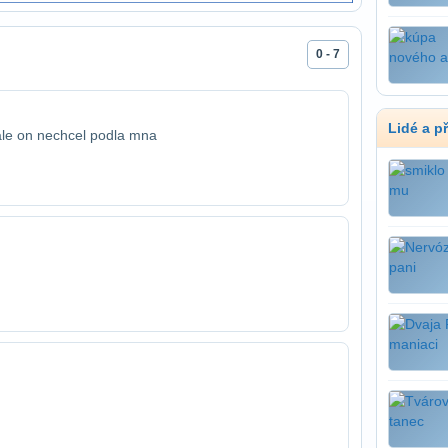
0 - 7
Lidé a p
ale on nechcel podla mna