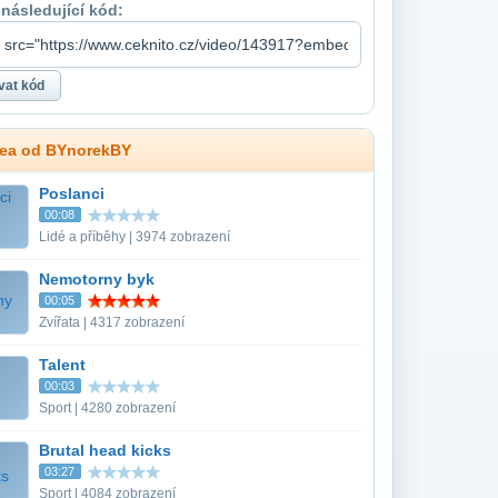
 následující kód:
dea od BYnorekBY
Poslanci
00:08
Lidé a příběhy | 3974 zobrazení
Nemotorny byk
00:05
Zvířata | 4317 zobrazení
Talent
00:03
Sport | 4280 zobrazení
Brutal head kicks
03:27
Sport | 4084 zobrazení