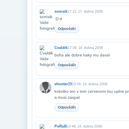
somsik
17:13, 17. dubna 2008
:D:d
Odpovědět
Cvaldik
17:39, 16. dubna 2008
boha ale dobre haky mu daval
Odpovědět
shooter15
15:56, 16. dubna 2008
kokotko ten v tom cervenom tou uplne prv
a musi zaspat
Odpovědět
PoRuB
14:48, 16. dubna 2008