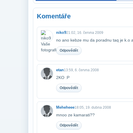
Komentáře
niko9
21:02, 16. června 2009
no ano kebze mu da poradnu taq je k.o 
Odpovědět
etan
13:59, 6. června 2008
2KO :P
Odpovědět
Meheheee
18:05, 19. dubna 2008
mnoo ze kamarati??
Odpovědět