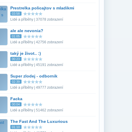
Prestrelka policajtov s mladikmi
03:58
Lidé a příběhy | 37078 zobrazení
ale ale nevonia?
01:05
Lidé a příběhy | 42756 zobrazení
taký je život.. :)
00:23
Lidé a příběhy | 45191 zobrazení
Super zlodej - odbornik
02:39
Lidé a příběhy | 49777 zobrazení
Facka
00:04
Lidé a příběhy | 51462 zobrazení
The Fast And The Luxurious
01:10