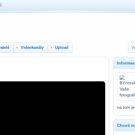
lů
atelé
Videokanály
Upload
Informac
na tom j
Chceš mí