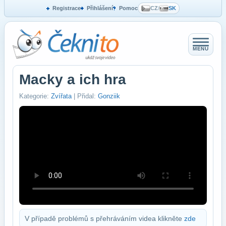
Registrace
Přihlášení
Pomoc
CZ
/
SK
MENU
Macky a ich hra
Kategorie:
Zvířata
| Přidal:
Gonziik
V případě problémů s přehráváním videa klikněte
zde