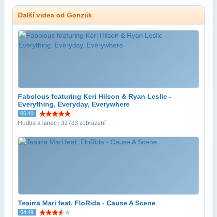
Další videa od Gonziik
Fabolous featuring Keri Hilson & Ryan Leslie -
Everything, Everyday, Everywhere
06:40
Hudba a tanec | 32783 zobrazení
Teairra Mari feat. FloRida - Cause A Scene
04:49