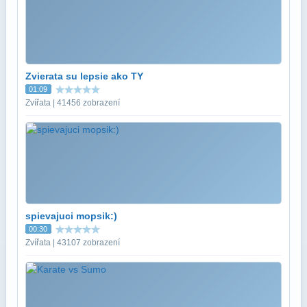
Zvierata su lepsie ako TY
01:09
Zvířata | 41456 zobrazení
spievajuci mopsik:)
00:30
Zvířata | 43107 zobrazení