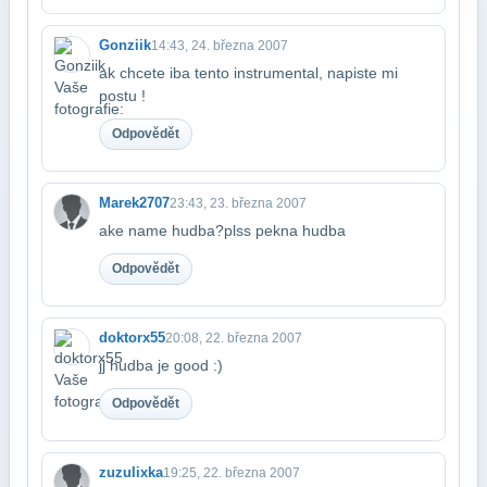
Gonziik
14:43, 24. března 2007
ak chcete iba tento instrumental, napiste mi
postu !
Odpovědět
Marek2707
23:43, 23. března 2007
ake name hudba?plss pekna hudba
Odpovědět
doktorx55
20:08, 22. března 2007
jj hudba je good :)
Odpovědět
zuzulixka
19:25, 22. března 2007