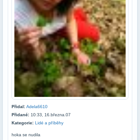
Přidal:
Adela6610
Přidané:
10:33, 16.března.07
Kategorie:
Lidé a příběhy
hoka se nudila