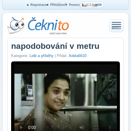
Registrace
Přihlášení
Pomoc
CZ
/
SK
MENU
napodobování v metru
Kategorie:
Lidé a příběhy
| Přidal:
Adela6610