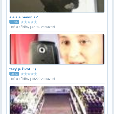
ale ale nevonia?
01:05
Lidé a příběhy | 42782 zobrazení
taký je život.. :)
00:23
Lidé a příběhy | 45220 zobrazení