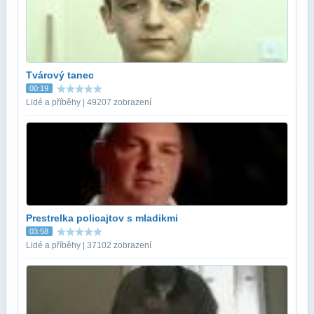
Tvárový tanec
00:19
Lidé a příběhy | 49207 zobrazení
Prestrelka policajtov s mladikmi
03:58
Lidé a příběhy | 37102 zobrazení