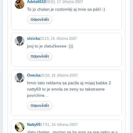
Adela6610
09:03, 17. března 2007
To jo chalan je roztomilý.aj mne sa páčí:-)
Odpovědět
slzicka
23:15, 16. března 2007
jooj to je zlatučkeeee :)))
Odpovědět
Ovecka
20:50, 16. března 2007
hmm tato reklama sa pacila aj mojej babke 2
natty69 to je smola ze zeny su tak​strasne
povrchne...
Odpovědět
Natty69
17:51, 16. března 2007
zlaty chalan...mozno ze by som sa pre neho aj v