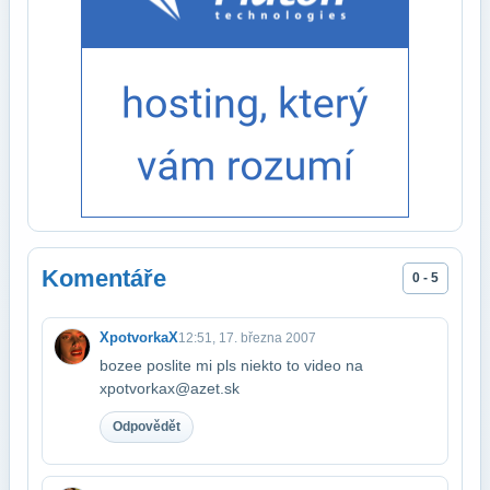
Komentáře
0 - 5
XpotvorkaX
12:51, 17. března 2007
bozee poslite mi pls niekto to video na
xpotvorkax@azet.sk
Odpovědět