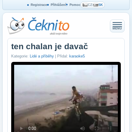
Registrace
Přihlášení
Pomoc
CZ
/
SK
MENU
ten chalan je davač
Kategorie:
Lidé a příběhy
| Přidal:
karaoke5