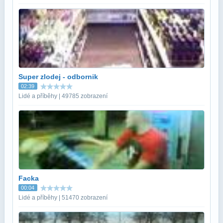
Super zlodej - odbornik
02:39
Lidé a příběhy | 49785 zobrazení
Facka
00:04
Lidé a příběhy | 51470 zobrazení