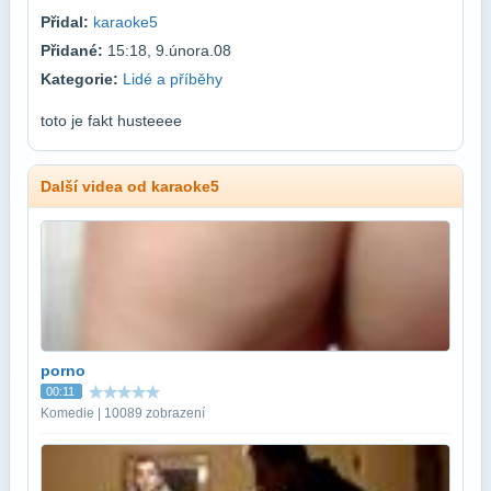
Přidal:
karaoke5
Přidané:
15:18, 9.února.08
Kategorie:
Lidé a příběhy
toto je fakt husteeee
Další videa od karaoke5
porno
00:11
Komedie | 10089 zobrazení