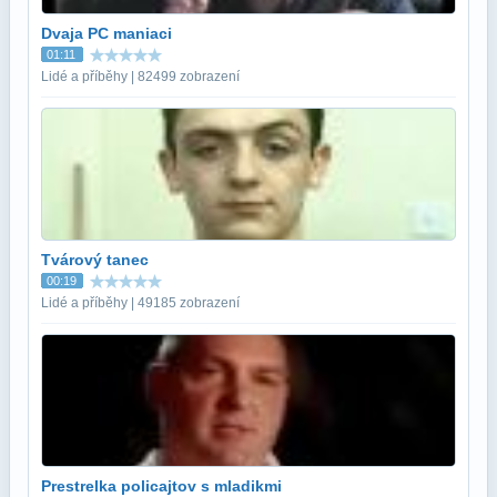
Dvaja PC maniaci
01:11
Lidé a příběhy | 82499 zobrazení
Tvárový tanec
00:19
Lidé a příběhy | 49185 zobrazení
Prestrelka policajtov s mladikmi