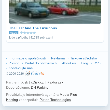
The Fast And The Luxurious
01:10
Lidé a příběhy | 41785 zobrazení
Informace o společnosti
Reklama
Tiskové středisko
Pomoc
Přidat do oblíbených
About us
Blog
RSS
Kontaktujte nás
© 2006-2026
Partneri:
IX.sk
|
xDisk.cz
|
iFaktury.sk
Doporučujeme:
DN Parking
Prevádzkuje internetová agentúra
Media Plus
Hosting
zabezpečuje
Platon Technologies