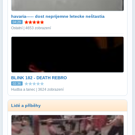
havaria----- dost neprijemne letecke neštastia
04:29
Ostatní | 4653 zobrazení
BLINK 182 - DEATH REBRO
02:36
Hudba a tanec | 3624 zobrazení
Lidé a příběhy