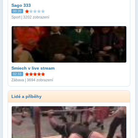
Sago 333
00:20
Sport | 3202 zobrazení
Smiech v live stream
02:33
Zábava | 3694 zobrazení
Lidé a příběhy