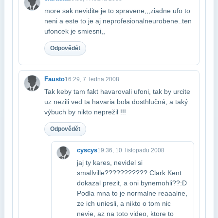
more sak nevidite je to spravene,,,ziadne ufo to
neni a este to je aj neprofesionalne​urobene..ten
ufoncek je smiesni,,
Odpovědět
Fausto
16:29, 7. ledna 2008
Tak keby tam fakt havarovali ufoni, tak by urcite
uz nezili ved ta havaria bola dost​hlučná, a taký
výbuch by nikto neprežil !!!
Odpovědět
cyscys
19:36, 10. listopadu 2008
jaj ty kares, nevidel si
smallville??????????? Clark Kent
dokazal prezit, a oni by​nemohli??:D
Podla mna to je normalne reaaalne,
ze ich uniesli, a nikto o tom nic​
nevie, az na toto video, ktore to