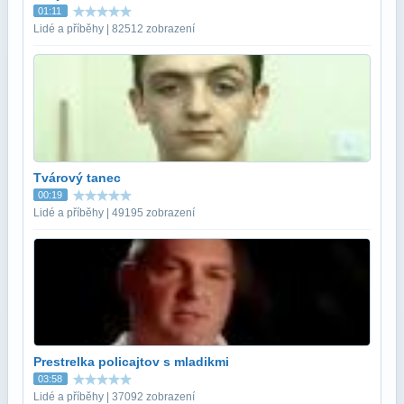
01:11
Lidé a příběhy | 82512 zobrazení
Tvárový tanec
00:19
Lidé a příběhy | 49195 zobrazení
Prestrelka policajtov s mladikmi
03:58
Lidé a příběhy | 37092 zobrazení