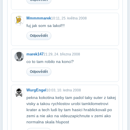
Mmmmmarek
10:11, 25. května 2008
fuj jak som sa lakol!!!
Odpovědět
marek147
21:29, 24. března 2008
co to tam robilo na konci?
Odpovědět
WurgEngel
10:03, 10. ledna 2008
pekna kokotina keby tam padol taky suter z takej
visky a takou rychlostov urobi tam​kilometrovi
krater a tech ludi by tam hasici hrablickovali po
zemi a nie ako na videu​zapichnute v zemi ako
normalna skala hlupost