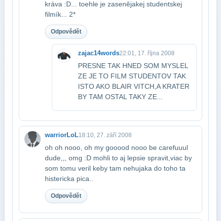
kráva :D... toehle je zase​nějakej studentskej
filmík... 2*
Odpovědět
zajac14words
22:01, 17. října 2008
PRESNE TAK HNED SOM MYSLEL
ZE JE TO FILM STUDENTOV TAK
ISTO AKO BLAIR VITCH,A KRATER​
BY TAM OSTAL TAKY ZE...
warriorLoL
18:10, 27. září 2008
oh oh nooo, oh my gooood nooo be carefuuul
dude,,, omg :D mohli to aj lepsie spravit,​viac by
som tomu veril keby tam nehujaka do toho ta
histericka pica..
Odpovědět