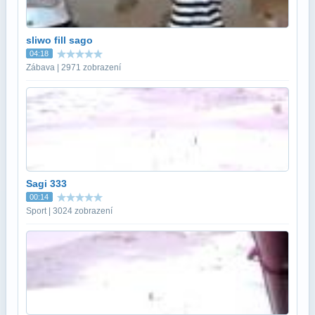
sliwo fill sago
04:18
Zábava | 2971 zobrazení
Sagi 333
00:14
Sport | 3024 zobrazení