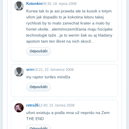
Kotonkin
09:30, 18. srpna 2008
Kurwa tak to je asi prawda ale ta kusok s totym
ufom jak dopadlo to je kokotina lebo​v takej
rychlosti by to malo zanechat krater a malo by
horiet okolie...ale​mimozemšťania maju hocijake
technologie taže...ja to werim šak su aj hladany
a​potom tam ten škret na nich skocil...
Odpovědět
vrrrr
10:21, 22. července 2008
iny raptor turtles mindža
Odpovědět
retro26
12:40, 15. června 2008
ufoni existuju a podla mna už nepridu na Zem
THE END
Odpovědět