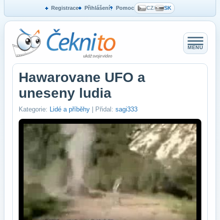
Registrace
Přihlášení
Pomoc
CZ
/
SK
MENU
Hawarovane UFO a
uneseny ludia
Kategorie:
Lidé a příběhy
| Přidal:
sagi333