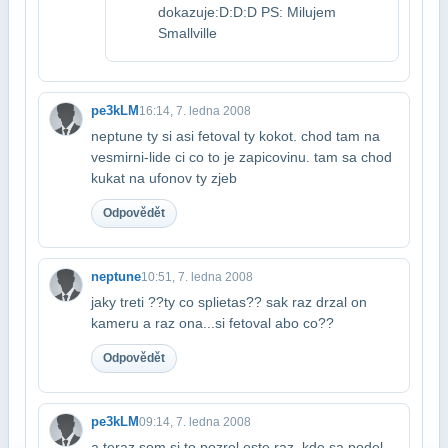
dokazuje:D:D:D PS: Milujem
Smallville
pe3kLM
16:14, 7. ledna 2008
neptune ty si asi fetoval ty kokot. chod tam na
vesmirni-lide ci co to je za​picovinu. tam sa chod
kukat na ufonov ty zjeb
Odpovědět
neptune
10:51, 7. ledna 2008
jaky treti ??ty co splietas?? sak raz drzal on
kameru a raz ona...si fetoval abo co??
Odpovědět
pe3kLM
09:14, 7. ledna 2008
a teraz som si to pozrel este raz. kde sa podel