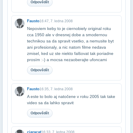
Odpovědět
Fausto
16:47, 7. ledna 2008
Nepoviem keby to je ciernobiely original roku
cca 1950 ale v dnesnej dobe a s​modernou
technikou sa da spravit vsetko, a nemusite byt
ani profesionaly, a nic na​tom filme nedava
zmisel, ked uz ste niekto falšovat tak poriadne
prosím :-) a moc​sa nezaoberajte ufoncami
Odpovědět
Fausto
16:35, 7. ledna 2008
A este to bolo aj natočene v roku 2005 tak take
video sa da lahko spravit
Odpovědět
ciaracat
16:33, 7. ledna 2008