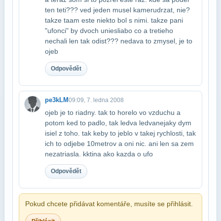
ten teti??? ved jeden musel kameru​drzat, nie?
takze taam este niekto bol s nimi. takze pani
"ufonci" by dvoch uniesli​abo co a tretieho
nechali len tak odist??? nedava to zmysel, je to
ojeb
Odpovědět
pe3kLM
09:09, 7. ledna 2008
ojeb je to riadny. tak to horelo vo vzduchu a
potom ked to padlo, tak ledva ledva​nejaky dym
isiel z toho. tak keby to jeblo v takej rychlosti, tak
ich to odjebe 10​metrov a oni nic. ani len sa zem
nezatriasla. kktina ako kazda o ufo
Odpovědět
Pokud chcete přidávat komentáře, musíte se přihlásit.