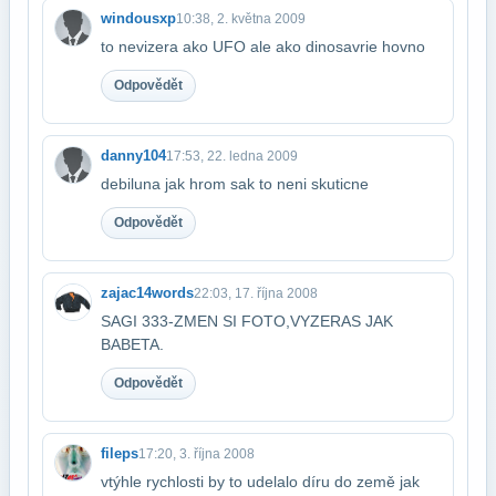
windousxp
10:38, 2. května 2009
to nevizera ako UFO ale ako dinosavrie hovno
Odpovědět
danny104
17:53, 22. ledna 2009
debiluna jak hrom sak to neni skuticne
Odpovědět
zajac14words
22:03, 17. října 2008
SAGI 333-ZMEN SI FOTO,VYZERAS JAK
BABETA.
Odpovědět
fileps
17:20, 3. října 2008
vtýhle rychlosti by to udelalo díru do země jak