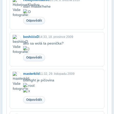
stari mladik!hehe
Odpovědět
beshiiiixD
14:33, 18. prosince 2009
ako sa wolá ta pesnička?
Odpovědět
masterkild
11:32, 29. listopadu 2009
bitefight je píčovina
Odpovědět