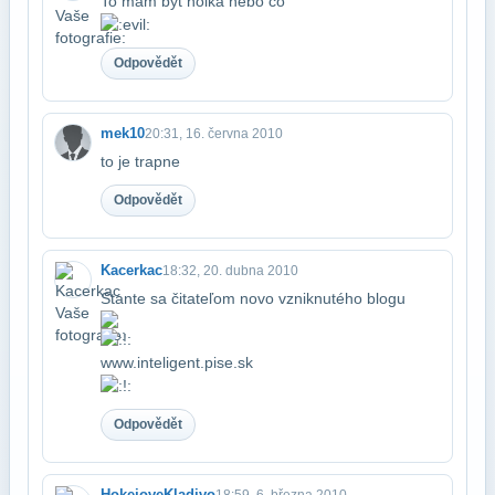
To mám být holka nebo co
Odpovědět
mek10
20:31, 16. června 2010
to je trapne
Odpovědět
Kacerkac
18:32, 20. dubna 2010
Stante sa čitateľom novo vzniknutého blogu
www.inteligent.pise.sk​
Odpovědět
HokejoveKladivo
18:59, 6. března 2010