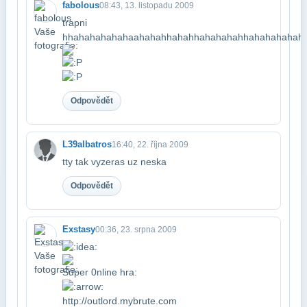
fabolous
08:43, 13. listopadu 2009
trapni
hhahahahahahaahahahhahahhahahahahhahahahahah
Odpovědět
L39albatros
16:40, 22. října 2009
tty tak vyzeras uz neska
Odpovědět
Exstasy
00:36, 23. srpna 2009
Super 0nline hra:
​http://outlord.mybrute.com