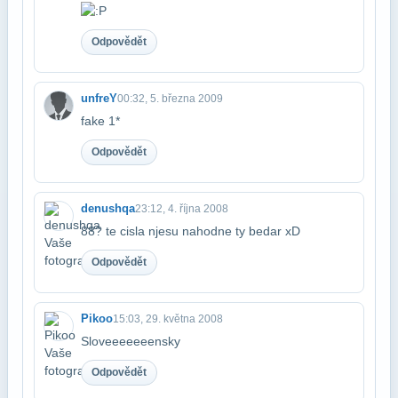
Odpovědět
unfreY
00:32, 5. března 2009
fake 1*
Odpovědět
denushqa
23:12, 4. října 2008
88? te cisla njesu nahodne ty bedar xD
Odpovědět
Pikoo
15:03, 29. května 2008
Sloveeeeeeensky
Odpovědět