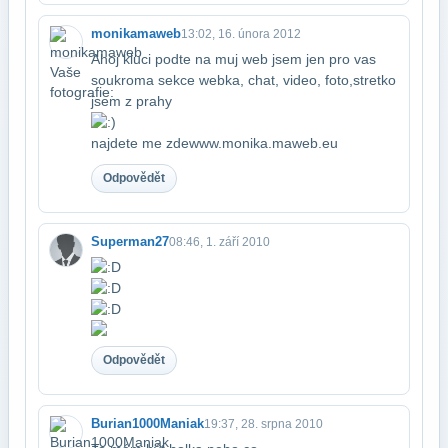
monikamaweb
13:02, 16. února 2012
Ahoj kluci podte na muj web jsem jen pro vas
soukroma sekce webka, chat, video, foto,​stretko
jsem z prahy
najdete me zde​www.monika.maweb.eu
Odpovědět
Superman27
08:46, 1. září 2010
Odpovědět
Burian1000Maniak
19:37, 28. srpna 2010