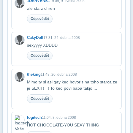
1DARVENS1
19:09, 9. května 2008
ale starz chren
Odpovědět
CakyDoll
17:31, 24. dubna 2008
sexyyyy XDDDD
Odpovědět
theking
11:48, 20. dubna 2008
Mimo ty si asi gay ked hovoris na toho starca ze
je SEXII ! ! ! To ked povi baba tak​jo ...
Odpovědět
logitech
11:04, 8. dubna 2008
HOT CHOCOLATE-YOU SEXY THING