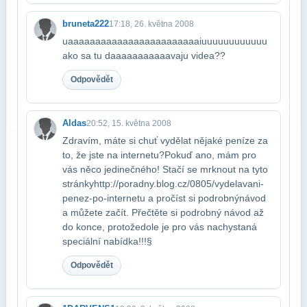
bruneta222
17:18, 26. května 2008
uaaaaaaaaaaaaaaaaaaaaaaaaiuuuuuuuuuuuu
ako sa tu daaaaaaaaaaavaju videa??
Odpovědět
Aldas
20:52, 15. května 2008
Zdravím, máte si chuť vydělat nějaké peníze za
to, že jste na internetu?​Pokuď ano, mám pro
vás něco jedinečného! Stačí se mrknout na tyto
stránky​http://poradny.blog.cz/0805/vydelavani-
penez-po-internetu a pročíst si podrobný​návod
a můžete začít. Přečtěte si podrobný návod až
do konce, protože​dole je pro vás nachystaná
speciální nabídka!!!§
Odpovědět