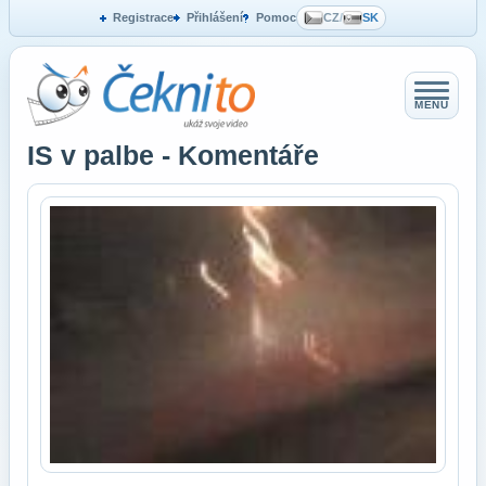
Registrace
Přihlášení
Pomoc
CZ
/
SK
MENU
IS v palbe - Komentáře