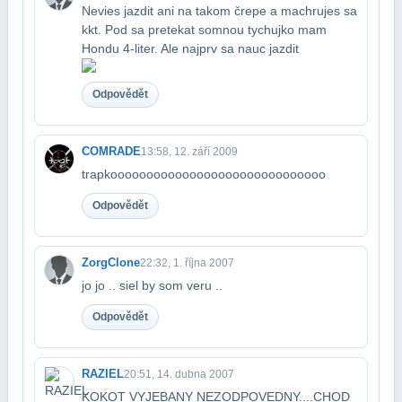
Nevies jazdit ani na takom črepe a machrujes sa
kkt. Pod sa pretekat somnou ty​chujko mam
Hondu 4-liter. Ale najprv sa nauc jazdit
Odpovědět
COMRADE
13:58, 12. září 2009
trapkoooooooooooooooooooooooooooooo
Odpovědět
ZorgClone
22:32, 1. října 2007
jo jo .. siel by som veru ..
Odpovědět
RAZIEL
20:51, 14. dubna 2007
KOKOT VYJEBANY NEZODPOVEDNY....CHOD