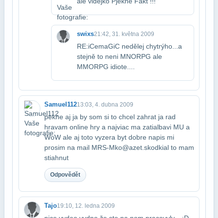
ale videjko Pjekne Fakt !!!
swixs
21:42, 31. května 2009
RE:iCemaGiC nedělej chytrýho...a
stejně to neni MNORPG ale
MMORPG idiote....
Samuel112
13:03, 4. dubna 2009
pekne aj ja by som si to chcel zahrat ja rad
hravam online hry a najviac ma zatial​bavi MU a
WoW ale aj toto vyzera byt dobre napis mi
prosim na mail MRS-Mko@azet.sk​odkial to mam
stiahnut
Odpovědět
Tajo
19:10, 12. ledna 2009
nice vydeo vydno že ste na nom pracovyly... :D