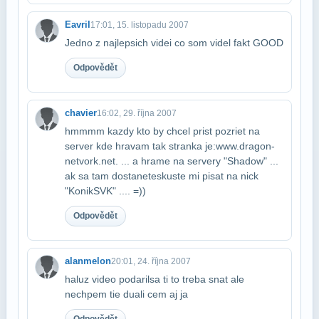
Eavril
17:01, 15. listopadu 2007
Jedno z najlepsich videi co som videl fakt GOOD
Odpovědět
chavier
16:02, 29. října 2007
hmmmm kazdy kto by chcel prist pozriet na
server kde hravam tak stranka je:​www.dragon-
netvork.net. ... a hrame na servery "Shadow" ...
ak sa tam dostanete​skuste mi pisat na nick
"KonikSVK" .... =))
Odpovědět
alanmelon
20:01, 24. října 2007
haluz video podarilsa ti to treba snat ale
nechpem tie duali cem aj ja
Odpovědět