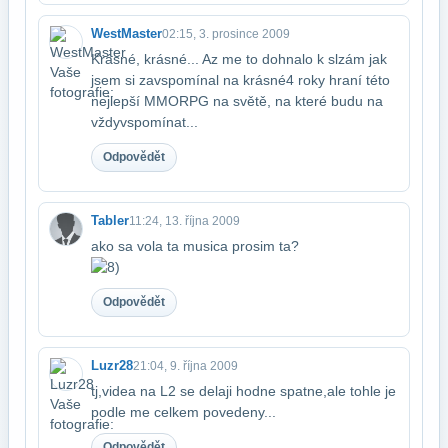
WestMaster
02:15, 3. prosince 2009
Krásné, krásné... Az me to dohnalo k slzám jak
jsem si zavspomínal na krásné​4 roky hraní této
nejlepší MMORPG na světě, na které budu na
vždy​vspomínat...
Odpovědět
Tabler
11:24, 13. října 2009
ako sa vola ta musica prosim ta?
Odpovědět
Luzr28
21:04, 9. října 2009
tj,videa na L2 se delaji hodne spatne,ale tohle je
podle me celkem povedeny...
Odpovědět