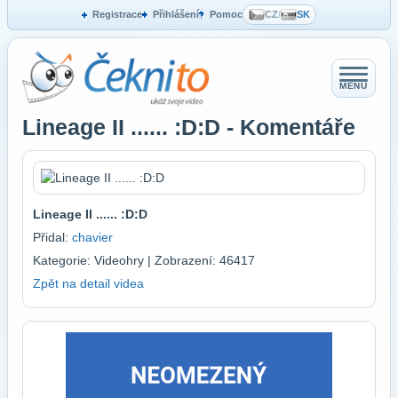
Registrace
Přihlášení
Pomoc
CZ
/
SK
MENU
Lineage II ...... :D:D - Komentáře
Lineage II ...... :D:D
Přidal:
chavier
Kategorie: Videohry | Zobrazení: 46417
Zpět na detail videa