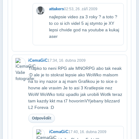
attakers
02:53, 26. září 2009
najlepsie video za 3 roky ? a toto ?
to co si ich videl 5 aj stymto
je XY
lepsi chvide god na youtube a kukaj
a​ser
iCemaGiC
17:34, 16. dubna 2009
Trapko to neni RPG ale MNORPG abo tak neak
:D ale je to stokrat lepsie ako WoWko mal​som
na to iny nazor a aj mam Grafikou je to sice o
hovne ale vravim Je to asi 3 Krat​lepsie nez
WoW WoWko totiz upadlo jak urobili Wotlk teraz
tam kazdy kkt ma t7 hovorim​VYjebany blizzard
L2 Foreva :D
Odpovědět
iCemaGiC
17:40, 16. dubna 2009