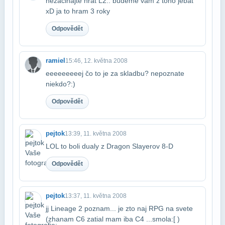
nezacinajte hrat L2.. budeme vam z toho jebat
xD ja to hram 3 roky
Odpovědět
ramiel
15:46, 12. května 2008
eeeeeeeeej čo to je za skladbu? nepoznate
niekdo?:)
Odpovědět
pejtok
13:39, 11. května 2008
LOL to boli dualy z Dragon Slayerov 8-D
Odpovědět
pejtok
13:37, 11. května 2008
jj Lineage 2 poznam... je zto naj RPG na svete
(zhanam C6 zatial mam iba C4 ...smola​:[ )