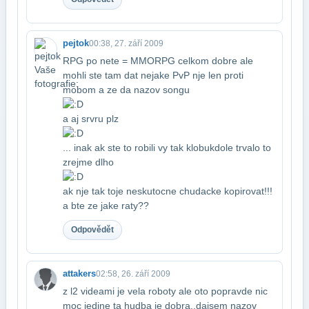
pejtok
00:38, 27. září 2009
RPG po nete = MMORPG celkom dobre ale
mohli ste tam dat nejake PvP nje len proti​
mobom a ze da nazov songu
a aj srvru plz​
... inak ak ste to robili vy tak klobuk​dole trvalo to
zrejme dlho
ak nje tak to​je neskutocne chudacke kopirovat!!!
a bte ze jake raty??
Odpovědět
attakers
02:58, 26. září 2009
z l2 videami je vela roboty ale oto popravde nic
moc jedine ta hudba je dobra..daj​sem nazov