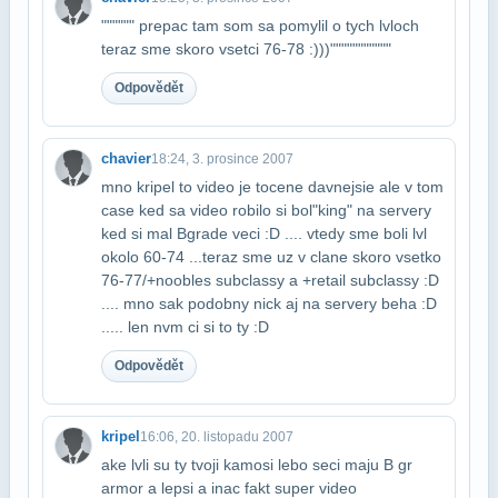
"""""" prepac tam som sa pomylil o tych lvloch
teraz sme skoro vsetci 76-78 :)))​"""""""""""
Odpovědět
chavier
18:24, 3. prosince 2007
mno kripel to video je tocene davnejsie ale v tom
case ked sa video robilo si bol​"king" na servery
ked si mal Bgrade veci :D .... vtedy sme boli lvl
okolo 60-74 ...​teraz sme uz v clane skoro vsetko
76-77/+noobles subclassy a +retail subclassy :D​
.... mno sak podobny nick aj na servery beha :D
..... len nvm ci si to ty :D
Odpovědět
kripel
16:06, 20. listopadu 2007
ake lvli su ty tvoji kamosi lebo seci maju B gr
armor a lepsi a inac fakt super video