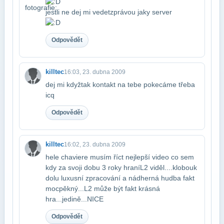
jestli ne dej mi vedet​zprávou jaky server
Odpovědět
killtec
16:03, 23. dubna 2009
dej mi kdyžtak kontakt na tebe pokecáme třeba
icq
Odpovědět
killtec
16:02, 23. dubna 2009
hele chaviere musím říct nejlepší video co sem
kdy za svoji dobu 3 roky hraní​L2 viděl....klobouk
dolu luxusní zpracování a nádherná hudba fakt
moc​pěkný...L2 může být fakt krásná
hra...jedině...NICE
Odpovědět