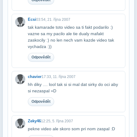
Ecsi
03:54, 21. října 2007
tak kamarade toto video sa ti fakt podarilo :)
vazne sa my pacilo ale tie dualy ma​fakt
zaskocily :) no len nech vam kazde video tak
vychadza :))
Odpovědět
chavier
17:33, 11. října 2007
hh diky .... lool tak si si mal dat sirky do oci aby
si nezaspal =D
Odpovědět
Zeky46
12:25, 5. října 2007
pekne video ale skoro som pri nom zaspal :D