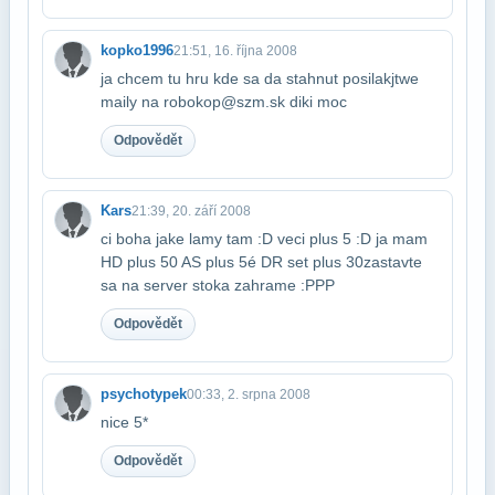
kopko1996
21:51, 16. října 2008
ja chcem tu hru kde sa da stahnut posilakjtwe
maily na robokop@szm.sk diki moc
Odpovědět
Kars
21:39, 20. září 2008
ci boha jake lamy tam :D veci plus 5 :D ja mam
HD plus 50 AS plus 5é DR set plus 30​zastavte
sa na server stoka zahrame :PPP
Odpovědět
psychotypek
00:33, 2. srpna 2008
nice 5*
Odpovědět