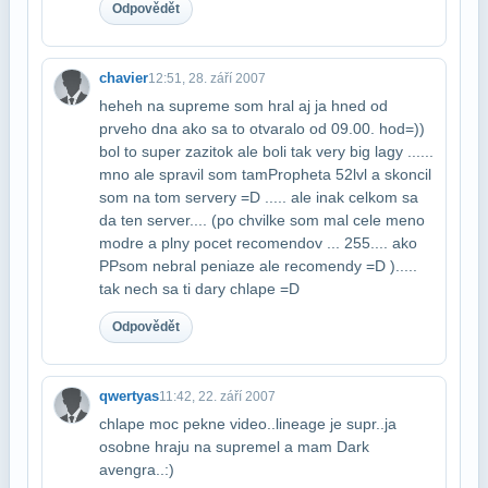
Odpovědět
chavier
12:51, 28. září 2007
heheh na supreme som hral aj ja hned od
prveho dna ako sa to otvaralo od 09.00. hod​=))
bol to super zazitok ale boli tak very big lagy ......
mno ale spravil som tam​Propheta 52lvl a skoncil
som na tom servery =D ..... ale inak celkom sa
da ten server​.... (po chvilke som mal cele meno
modre a plny pocet recomendov ... 255.... ako
PP​som nebral peniaze ale recomendy =D ).....
tak nech sa ti dary chlape =D
Odpovědět
qwertyas
11:42, 22. září 2007
chlape moc pekne video..lineage je supr..ja
osobne hraju na supremel a mam Dark​
avengra..:)