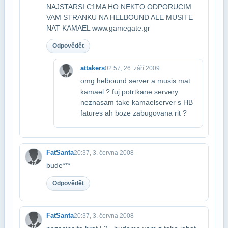
NAJSTARSI C1​MA HO NEKTO ODPORUCIM
VAM STRANKU NA HELBOUND ALE MUSITE
NAT KAMAEL www.gamegate.gr
Odpovědět
attakers
02:57, 26. září 2009
omg helbound server a musis mat
kamael ? fuj potrtkane servery
neznasam take kamael​server s HB
fatures ah boze zabugovana rit ?
FatSanta
20:37, 3. června 2008
bude***
Odpovědět
FatSanta
20:37, 3. června 2008