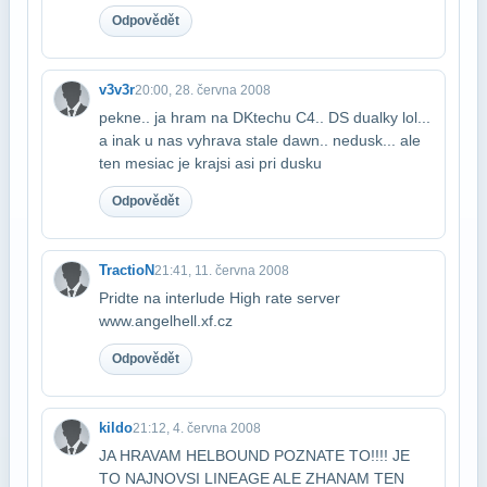
Odpovědět
v3v3r
20:00, 28. června 2008
pekne.. ja hram na DKtechu C4.. DS dualky lol...
a inak u nas vyhrava stale dawn.. ne​dusk... ale
ten mesiac je krajsi asi pri dusku
Odpovědět
TractioN
21:41, 11. června 2008
Pridte na interlude High rate server
www.angelhell.xf.cz
Odpovědět
kildo
21:12, 4. června 2008
JA HRAVAM HELBOUND POZNATE TO!!!! JE
TO NAJNOVSI LINEAGE ALE ZHANAM TEN