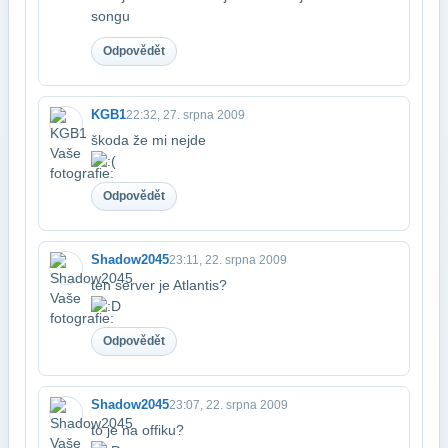
songu
Odpovědět
KGB1
22:32, 27. srpna 2009
škoda že mi nejde
Odpovědět
Shadow2045
23:11, 22. srpna 2009
ten server je Atlantis?
Odpovědět
Shadow2045
23:07, 22. srpna 2009
to je na offiku?