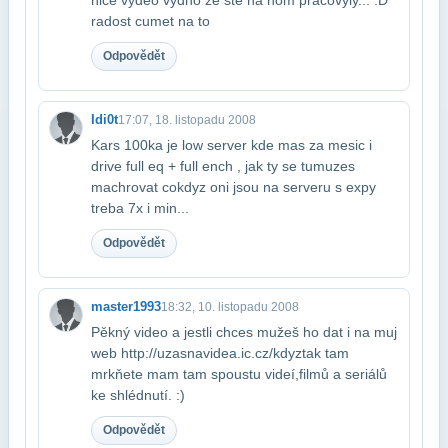
radost cumet na to
Odpovědět
Idi0t
17:07, 18. listopadu 2008
Kars 100ka je low server kde mas za mesic i
drive full eq + full ench , jak ty se tu​muzes
machrovat cokdyz oni jsou na serveru s expy
treba 7x i min...
Odpovědět
master1993
18:32, 10. listopadu 2008
Pěkný video a jestli chces mužeš ho dat i na muj
web http://uzasnavidea.ic.cz/​kdyztak tam
mrkňete mam tam spoustu videí,filmů a seriálů
ke shlédnutí. :)
Odpovědět