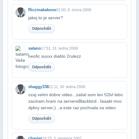
Riczinakaboss
02:00, 8. února 2008
jakej to je server?
Odpovědět
satano
17:51, 31. ledna 2008
neofic suxxx diablo 2rulezz
Odpovědět
shaggy338
22:11, 30. ledna 2008
ozaj velmi dobre video...zatial som len 52lvl lebo
zacinam.hram na servere​Blackbird...faaakt moc
dpbry server;)...a este raz pochvala za video
Odpovědět
chavier
18:25, 3. prosince 2007