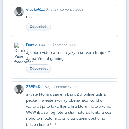
vladko611
19:45, 27. července 2008
nice
Odpovědět
Durex
21:44, 22. července 2008
Jj dobre video a lidi na jakym serveru hrajete?
Ja na Virtual gaming
Odpovědět
Z3BR4K
11:52, 3. července 2008
skuste kto ma zaujem bavit ZU online uplna
pecka hra este skor vyrobena ako world of​
warcraft je to taka flipna hra ktoru hrate ako na
WoW iba sa regnete a stiahnete si​clienta a cez
neho to mozte hrat ja to uz bavim dost dlho
takze skuste !!!!!