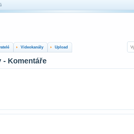
lů
atelé
Videokanály
Upload
y - Komentáře