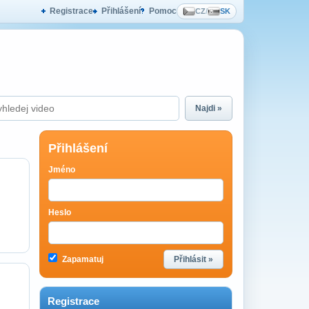
Registrace
Přihlášení
Pomoc
CZ
/
SK
Najdi »
Přihlášení
Jméno
Heslo
Zapamatuj
Přihlásit »
Registrace