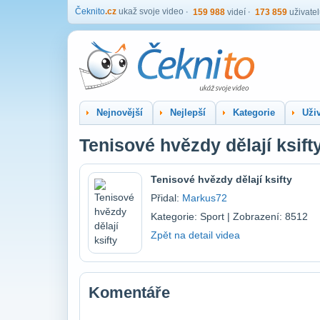
Čeknito
.cz
ukaž svoje video
159 988
videí
173 859
uživate
Nejnovější
Nejlepší
Kategorie
Uživ
Tenisové hvězdy dělají ksift
Tenisové hvězdy dělají ksifty
Přidal:
Markus72
Kategorie: Sport | Zobrazení: 8512
Zpět na detail videa
Komentáře