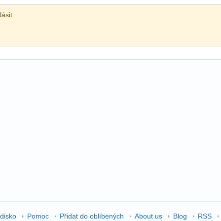
ásit.
edisko
Pomoc
Přidat do oblíbených
About us
Blog
RSS