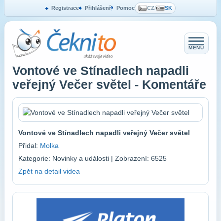
Registrace
Přihlášení
Pomoc
CZ
/
SK
MENU
Vontové ve Stínadlech napadli
veřejný Večer světel - Komentáře
Vontové ve Stínadlech napadli veřejný Večer světel
Přidal:
Molka
Kategorie: Novinky a události | Zobrazení: 6525
Zpět na detail videa