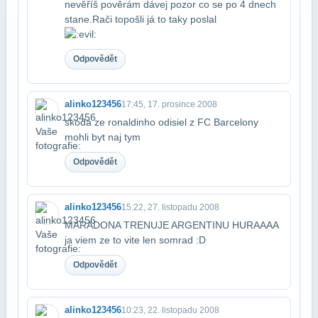
nevěříš pověrám dávej pozor co se po 4 dnech
stane.Rači to​pošli já to taky poslal
Odpovědět
alinko123456
17:45, 17. prosince 2008
skoda ze ronaldinho odisiel z FC Barcelony
mohli byt naj tym
Odpovědět
alinko123456
15:22, 27. listopadu 2008
MARADONA TRENUJE ARGENTINU HURAAAA
ja viem ze to vite len somrad :D
Odpovědět
alinko123456
10:23, 22. listopadu 2008