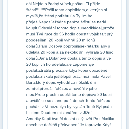
dál.Nejde o žadný vtípek,poštou Ti přijde
štěstí!!!!!!!!Pošli tento dopis​lidem,o kterých si
myslíš,že štěstí potřebují a Ty jim ho
přeješ.Neposíle​žádné peníze,štěstí se nedá
koupit.Odesílání tohoto dopisu​neodkládej,prtože
musí Tvé ruce do 96 hodin opustit.voják falt prý
po​odesílání 20 kopií vyhrál 20 milionů
dolarů.Paní Dosová poprosila​sekretářku,aby jí
udělala 20 kopií a za několik dní vyhrála 20 tisíc​
dolarů.Jana Dolanová dostala tento dopis a ve
20 kopiích ho udělala,ale zapoměla​je
poslat.Ztratila práci,ale když kopie opožděně
poslala,získala ještě​lepší práci,než měla.Pavel
Bura,který dopis vyhodil za několik dní​
zemřel,přerušil řetězec a nevěřil v jeho
moc.Proto prosím odešli tento dopis​ve 20 kopií
a uvidíš co se stane po 4 dnech.Tento řetězec
pochází z Venezuely​a byl vyslán Tobě.Byl psán
Linitem Doudem misionářem z Jížní
Ameriky.Kopii by​měl dostat celý svět.Po několika
dnech se dočkáš překvapení.Je to​pravda.Když