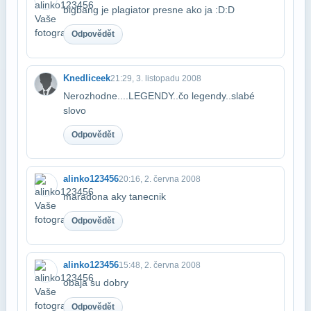
bigbang je plagiator presne ako ja :D:D
Odpovědět
Knedliceek
21:29, 3. listopadu 2008
Nerozhodne....LEGENDY..čo legendy..slabé
slovo
Odpovědět
alinko123456
20:16, 2. června 2008
maradona aky tanecnik
Odpovědět
alinko123456
15:48, 2. června 2008
obaja su dobry
Odpovědět