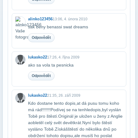
alinko123456
13:06, 4. února 2010
sak beny benassi swat dreams
Odpovědět
lukasko22
17:26, 4. října 2009
ako sa vola ta pesnicka
Odpovědět
lukasko22
21:35, 26. září 2009
Kdo dostane tento dopis,at dá pusu tomu koho
má rád!!!!!!!Podívej se na tenhle​dopis,byl vyslán
Tobě pro štěstí.Originál je uložen u ženy z Anglie
a​obletěl celý svět devětkrát.Nyní bylo štěstí
vysláno Tobě.Získáš​štěstí do několika dnů po
obdržení tohoto dopisu,ale musíš ho poslat​