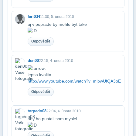
feri034
11:30, 5. února 2010
aj v poprade by mohlo byt take
Odpovědět
den00
22:15, 4. února 2010
lepsa kvalita​
http://www.youtube.com/watch?v=mlpwUfQA3oE
Odpovědět
torpedo08
22:04, 4. února 2010
aby ho pustali som myslel
Odpovědět