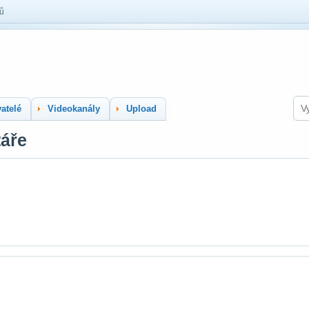
lů
atelé
Videokanály
Upload
táře