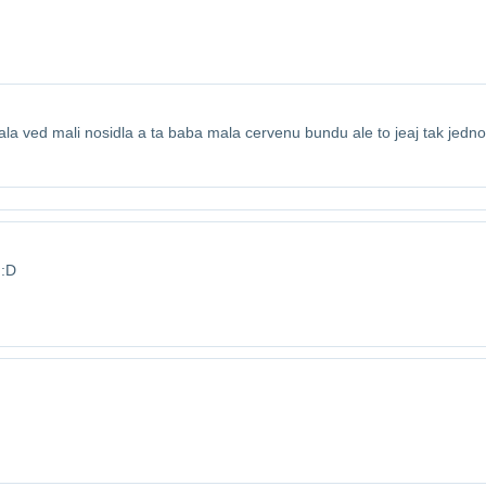
la ved mali nosidla a ta baba mala cervenu bundu ale to je​aj tak jedno
 :D