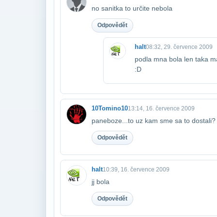
no sanitka to určite nebola
Odpovědět
halt
08:32, 29. července 2009
podla mna bola len taka ma
:D
10Tomino10
13:14, 16. července 2009
paneboze...to uz kam sme sa to dostali?
Odpovědět
halt
10:39, 16. července 2009
jj bola
Odpovědět