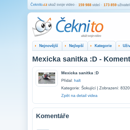
Čeknito
.cz
ukaž svoje video
159 988
videí
173 859
uživate
Nejnovější
Nejlepší
Kategorie
Uživ
Mexicka sanitka :D - Komen
Mexicka sanitka :D
Přidal:
halt
Kategorie: Šokující | Zobrazení: 8320
Zpět na detail videa
Komentáře