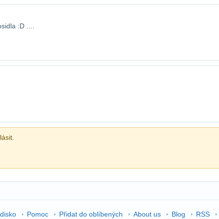
idla :D ....
ásit.
edisko
Pomoc
Přidat do oblíbených
About us
Blog
RSS