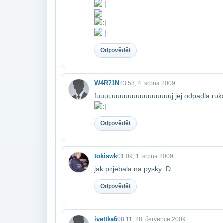
Odpovědět
W4R71N
23:53, 4. srpna 2009
fuuuuuuuuuuuuuuuuuuuj jej odpadla ruk
Odpovědět
tokiswk
01:09, 1. srpna 2009
jak pirjebala na pysky :D
Odpovědět
ivettka6
08:11, 28. července 2009