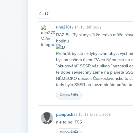
0 - 17
uno270
19:14, 15. září 2009
RAZIEL: Ty si myslíš že tedka může slo
hodinu
Prohráli by ste i kdyby sváma​byla výcho
byli na vašem území?A co Německo na ste
"okupování" SSSR vás nikdo "nezpasil od
té době se​všechny země na planetě SSSR
NĚMECKO obsadit Československo to ste u
tady bylo SSSR na to​vzomínáte pořád tak
Odpovědět
pampuch
22:15, 18. března 2008
nie to bol T55
Odpovědět