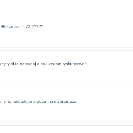
1968 zobral T-72 ?????
 ty,ty si to nastudaj a sa uvedom ty​skurvysyn!
. si to nastudujte a potom si utvorte​nazor.