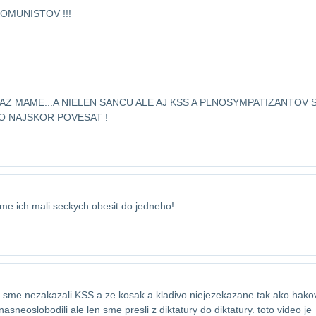
OMUNISTOV !!!
AZ MAME...A NIELEN SANCU ALE AJ KSS A PLNO​SYMPATIZANTOV 
O NAJSKOR POVESAT !
sme ich mali seckych obesit do jedneho!
 nezakazali KSS a ze kosak a kladivo nieje​zekazane tak ako hako
 nas​neoslobodili ale len sme presli z diktatury do diktatury. toto video je​