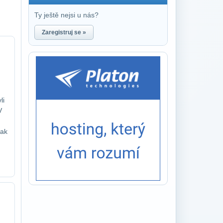
Ty ještě nejsi u nás?
Zaregistruj se »
li
V
jak