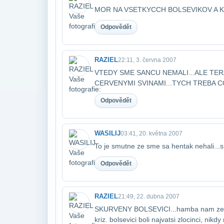
MOR NA VSETKYCCH BOLSEVIKOV A K
Odpovědět
RAZIEL
22:11, 3. června 2007
VTEDY SME SANCU NEMALI...ALE TER
CERVENYMI SVINAMI...TYCH TREBA C
Odpovědět
WASILIJ
03:41, 20. května 2007
To je smutne ze sme sa hentak nehali...
Odpovědět
RAZIEL
21:49, 22. dubna 2007
SKURVENY BOLSEVICI...hamba nam ze sme
kriz. bolsevici boli najvatsi zlocinci, nikdy