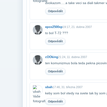
dvokazom.....a take veci sa diali takmer
Odpovědět
epox2500xp
19:17, 21. dubna 2007
to bol T-72 ???
Odpovědět
cOOking
21:24, 11. dubna 2007
ten komunizmus bola teda pekna picovina.
Odpovědět
ubah
17:46, 31. března 2007
keby som bol vtedy na svete tak by som
Odpovědět