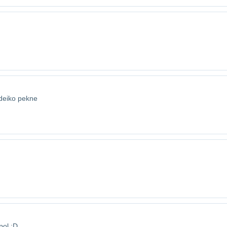
ideiko pekne
pol :D