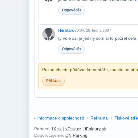
Odpovědět
Herotaro
20:04, 28. ledna 2007
ty vole asi ja jediny som si to pozrel cele
Odpovědět
Pokud chcete přidávat komentáře, musíte se přihl
Přihlásit
Informace o společnosti
Reklama
Tiskové stř
Partneri:
IX.sk
|
xDisk.cz
|
iFaktury.sk
Doporučujeme:
DN Parking