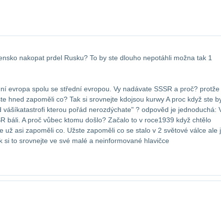
vensko nakopat prdel Rusku?
To by ste dlouho nepotáhli možna tak 1​
dní evropa spolu se střední evropou. Vy nadávate SSSR a proč? protže​
 hned zapoměli co? Tak si srovnejte kdo​jsou kurwy A proc když ste by
 váší​katastrofi kterou pořád nerozdýchate" ? odpověd je jednoduchá: 
 báli. A proč vůbec ktomu došlo? Začalo to v roce​1939 když chtělo
ž asi zapoměli co. Už​ste zapoměli co se stalo v 2 světové válce ale 
 si to srovnejte ve své malé a neinformované hlavičce