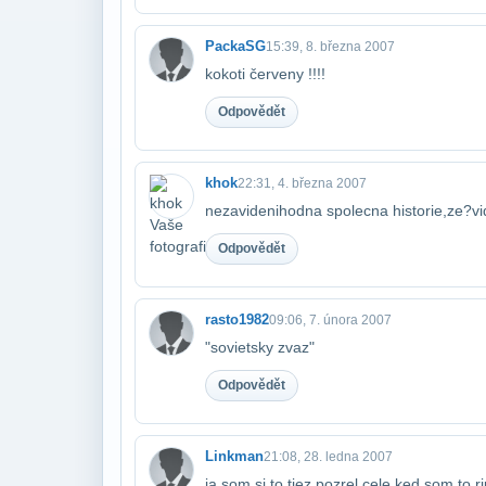
PackaSG
15:39, 8. března 2007
kokoti červeny !!!!
Odpovědět
khok
22:31, 4. března 2007
nezavidenihodna spolecna historie,ze?v
Odpovědět
rasto1982
09:06, 7. února 2007
"sovietsky zvaz"
Odpovědět
Linkman
21:08, 28. ledna 2007
ja som si to tiez pozrel cele ked som to ri