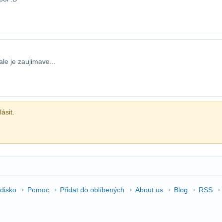
 ale je zaujimave...
ásit.
edisko
Pomoc
Přidat do oblíbených
About us
Blog
RSS