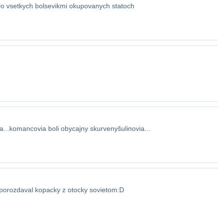
 vo vsetkych bolsevikmi okupovanych statoch
..komancovia boli obycajny skurveny​šulinovia...
 porozdaval kopacky z otocky sovietom:D