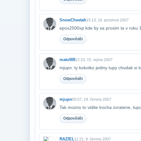
SnowCheetah
15:13, 16. prosince 2007
epox2500xp kde by sa prosim ta v roku 
Odpovědět
matoW8
12:10, 15. srpna 2007
mjupn: ty kokotko jediny tupy chudak si tu
Odpovědět
mjupn
00:07, 19. června 2007
Tak mozno to vidite trocha zvratene, tupci
Odpovědět
RAZIEL
11:21, 9. června 2007