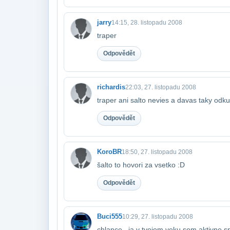
jarry
14:15, 28. listopadu 2008
traper
Odpovědět
richardis
22:03, 27. listopadu 2008
traper ani salto nevies a davas taky odku
Odpovědět
KoroBR
18:50, 27. listopadu 2008
šalto to hovori za vsetko :D
Odpovědět
Buci555
10:29, 27. listopadu 2008
chlapce...ja v tvojom veku som aktivne s