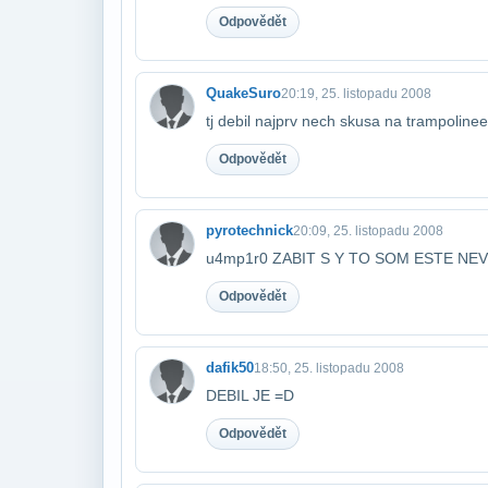
Odpovědět
QuakeSuro
20:19, 25. listopadu 2008
tj debil najprv nech skusa na trampoline
Odpovědět
pyrotechnick
20:09, 25. listopadu 2008
u4mp1r0 ZABIT S Y TO SOM ESTE NEV
Odpovědět
dafik50
18:50, 25. listopadu 2008
DEBIL JE =D
Odpovědět