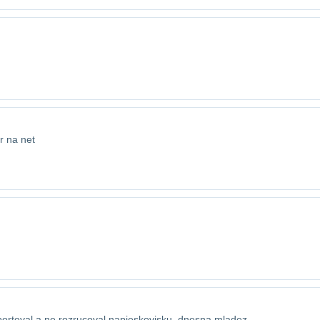
r na net
portoval a ne rozrucoval na​pieskovisku..dnesna mladez