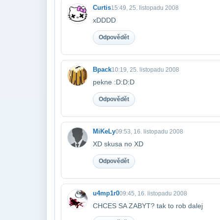
Curtis
15:49, 25. listopadu 2008
xDDDD
Odpovědět
Bpack
10:19, 25. listopadu 2008
pekne :D:D:D
Odpovědět
MiKeLy
09:53, 16. listopadu 2008
XD skusa no XD
Odpovědět
u4mp1r0
09:45, 16. listopadu 2008
CHCES SA ZABYT? tak to rob dalej