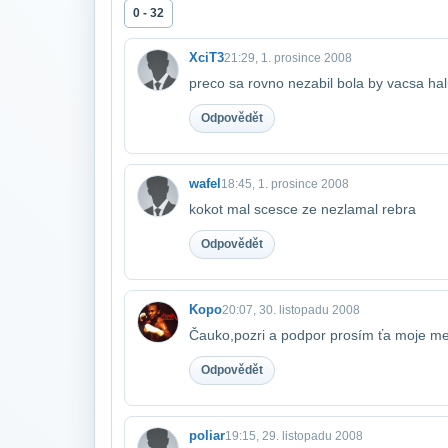
0 - 32
XciT3
21:29, 1. prosince 2008
preco sa rovno nezabil bola by vacsa haluz 
Odpovědět
wafel
18:45, 1. prosince 2008
kokot mal scesce ze nezlamal rebra
Odpovědět
Kopo
20:07, 30. listopadu 2008
Čauko,pozri a podpor prosím ťa moje mes
Odpovědět
poliar
19:15, 29. listopadu 2008