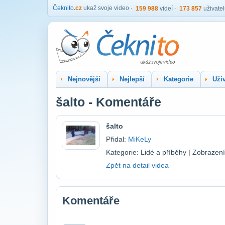
Čeknito
.cz
ukaž svoje video
159 988
videí
173 857
uživate
Nejnovější
Nejlepší
Kategorie
Uživ
šalto - Komentáře
šalto
Přidal:
MiKeLy
Kategorie: Lidé a příběhy | Zobrazen
Zpět na detail videa
Komentáře