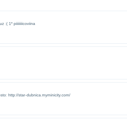
:( 1* piiiiiiiicoviina
to: http://star-dubnica.myminicity.com/