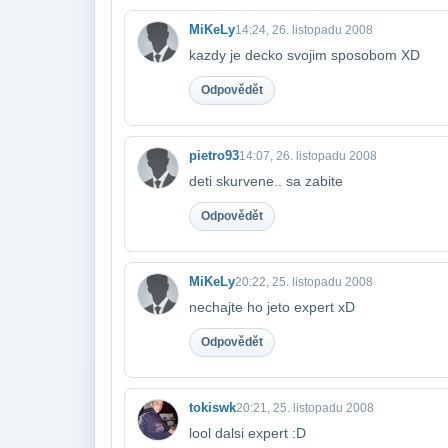
MiKeLy
14:24, 26. listopadu 2008
kazdy je decko svojim sposobom XD
Odpovědět
pietro93
14:07, 26. listopadu 2008
deti skurvene.. sa zabite
Odpovědět
MiKeLy
20:22, 25. listopadu 2008
nechajte ho jeto expert xD
Odpovědět
tokiswk
20:21, 25. listopadu 2008
lool dalsi expert :D