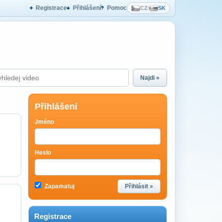
Registrace
Přihlášení
Pomoc
CZ
/
SK
Najdi »
Přihlášení
Jméno
Heslo
Zapamatuj
Přihlásit »
Registrace