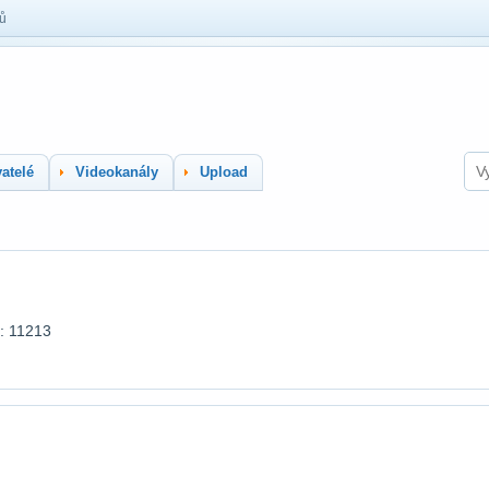
lů
atelé
Videokanály
Upload
í: 11213