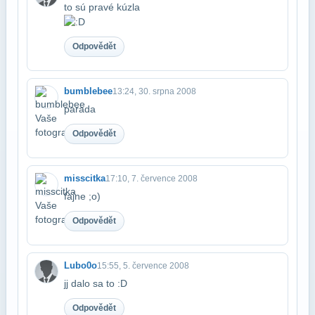
to sú pravé kúzla
Odpovědět
bumblebee
13:24, 30. srpna 2008
parada
Odpovědět
misscitka
17:10, 7. července 2008
fajne ;o)
Odpovědět
Lubo0o
15:55, 5. července 2008
jj dalo sa to :D
Odpovědět