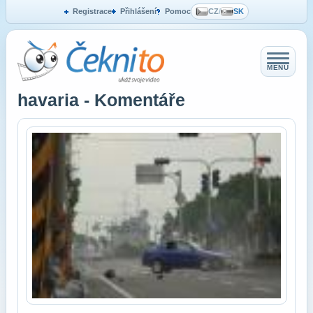
Registrace
Přihlášení
Pomoc
CZ
/
SK
MENU
havaria - Komentáře