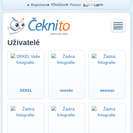
Registrace
Přihlášení
Pomoc
CZ
/
SK
MENU
Uživatelé
DEKEL
morello
weeman