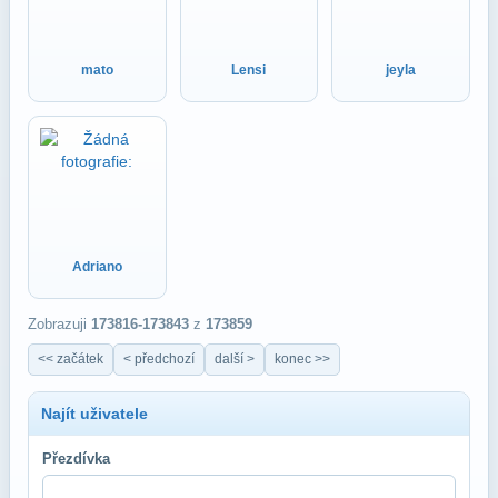
mato
Lensi
jeyla
Adriano
Zobrazuji
173816-173843
z
173859
<< začátek
< předchozí
další >
konec >>
Najít uživatele
Přezdívka