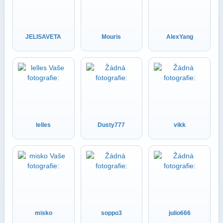
JELISAVETA
Mouris
AlexYang
lelles
Dusty777
vikk
misko
soppo3
julio666