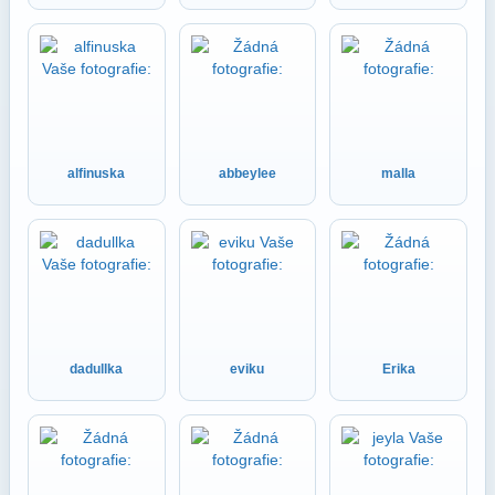
alfinuska
abbeylee
malla
dadullka
eviku
Erika